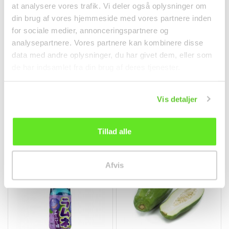
at analysere vores trafik. Vi deler også oplysninger om
din brug af vores hjemmeside med vores partnere inden
for sociale medier, annonceringspartnere og
仅配送⾄邮编1000-4999
analysepartnere. Vores partnere kan kombinere disse
Firkantede Tofu Kugler
Teriyaki Sauce m. Sesam
data med andre oplysninger, du har givet dem, eller som
200g Twin Dragon
250ml Kikkoman
de har indsamlet fra din brug af deres tjenester.
冷冻食品
调料
kr35.00
kr48.00
Vis detaljer
Tillad alle
Afvis