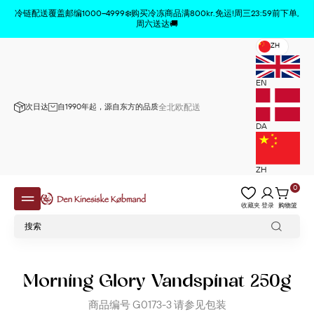
商品已从购物车中删除
x
冷链配送覆盖邮编1000–4999❄️购买冷冻商品满800kr.免运!周三23:59前下单,
周六送达🚚
ZH
EN
次日达
自1990年起，源自东方的品质
全北欧配送
DA
ZH
0
收藏夹
登录
购物篮
Morning Glory Vandspinat 250g
商品编号
G0173-3
请参见包装