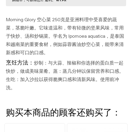
购物⻋，可获得总计 返利。
kr1.95
.
Morning Glory 空心菜 250克是亚洲料理中受喜爱的蔬
菜，茎脆叶嫩。它味道温和，带有轻微的坚果风味，常用
于快炒、汤和炒锅菜。学名为 Ipomoea aquatica，是泰国
和越南菜的重要食材，例如蒜蓉酱油炒空心菜，能带来清
新感和可口的口感。
烹饪方法：
炒制：与大蒜、辣椒和你选择的蛋白质一起
快炒，做成美味菜肴。蒸：蒸几分钟以保留营养和口感。
生吃：加入沙拉以获得脆爽口感和清新风味。使用前冲
洗。
购买本商品的顾客还购买了：