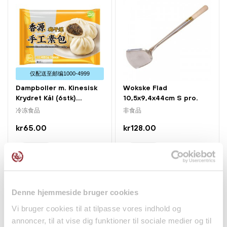
仅配送⾄邮编1000-4999
Dampboller m. Kinesisk
Wokske Flad
Krydret Kål (6stk)...
10,5x9,4x44cm S pro.
冷冻食品
非食品
kr65.00
kr128.00
Denne hjemmeside bruger cookies
Vi bruger cookies til at tilpasse vores indhold og
annoncer, til at vise dig funktioner til sociale medier og til