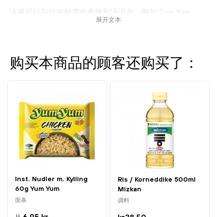
该酱可以与任何种类的食物和汤混合，例如 Tom Yum
展开文本
汤，涂抹在面包或三明治上，用于煎炒，拌入米饭或加入
辛辣的泰式沙拉中。也可作为蘸酱，搭配新鲜蔬菜、饼干
或脆米饼。
购买本商品的顾客还购买了：
黑色泰式辣椒酱是任何需要辣味刺激的菜肴的完美补充。
Inst. Nudler m. Kylling
Ris / Korneddike 500ml
60g Yum Yum
Mizkan
面条
调料
6,95 kr.