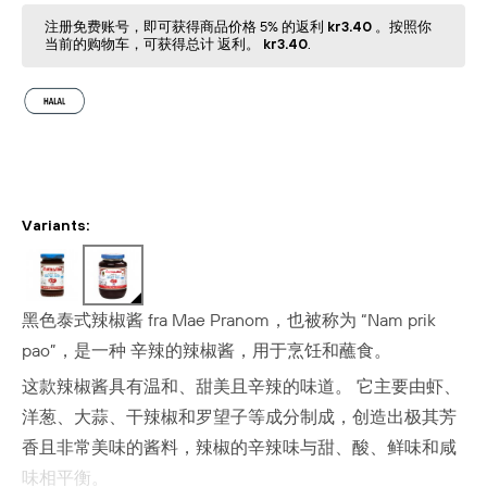
注册免费账号，即可获得商品价格 5% 的返利
kr3.40
。按照你
当前的购物⻋，可获得总计 返利。
kr3.40
.
Variants:
黑色泰式辣椒酱
fra Mae Pranom，也被称为 “Nam prik
pao”，是一种
辛辣的辣椒酱，用于烹饪和蘸食。
这款辣椒酱具有温和、甜美且辛辣的味道。
它主要
由虾、
洋葱、大蒜、干辣椒和罗望子等成分制成，创造出极其芳
香且非常美味的酱料，辣椒的辛辣味与甜、酸、鲜味和咸
味相平衡。