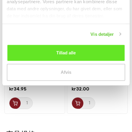
analysepartnere. Vores partnere kan kombinere disse
data med andre oplysninger, du har givet dem, eller som
de har indsamlet fra din brug af deres tjenester.
Vis detaljer
Tillad alle
Sød Mango Chutney
Shichimi Togarashi 7
340g Rajah
Spice Mix 15g S&B
Afvis
调料
调料
kr34.95
kr32.00