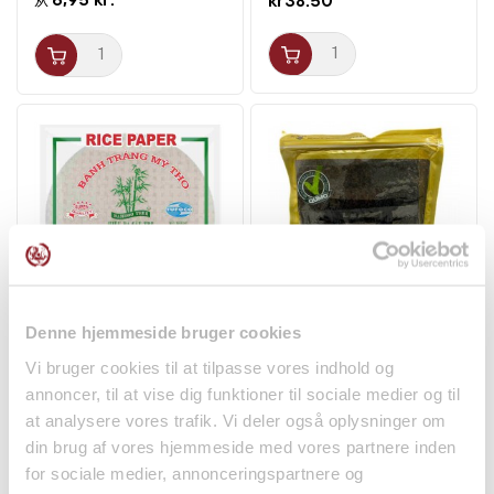
kr38.50
从
Rispapir Rund 22cm
Sushi Nori Tang Hele
Denne hjemmeside bruger cookies
400g Bamboo Tree
50bl Guld 140g FSG
Vi bruger cookies til at tilpasse vores indhold og
干货
干货
annoncer, til at vise dig funktioner til sociale medier og til
kr35.00
kr145.00
at analysere vores trafik. Vi deler også oplysninger om
din brug af vores hjemmeside med vores partnere inden
for sociale medier, annonceringspartnere og