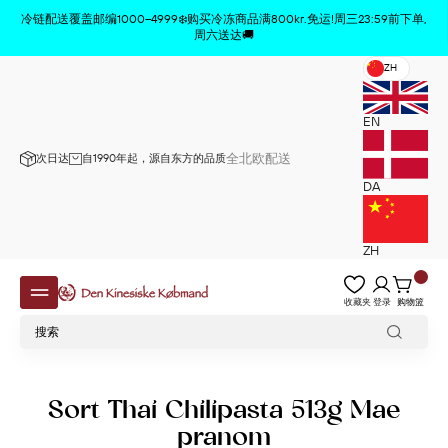
商品已从购物车中删除
x
冷链配送覆盖邮编1000–4999❄️购买冷冻商品满800kr.免运!周三23:59前下单,
周六送达🚚
ZH
EN
全北欧配送
次日达
自1990年起，源自东方的品质
DA
ZH
收藏夹
登录
购物篮
Sort Thai Chilipasta 513g Mae
pranom