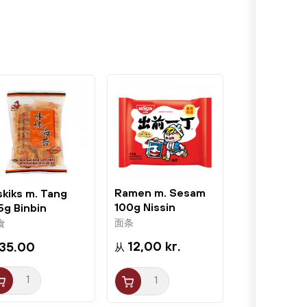
Ramen m. Sesam
skiks m. Tang
100g Nissin
5g Binbin
面条
食
12,00 kr.
r35.00
从