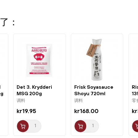
了：
d
Det 3. Krydderi
Frisk Soyasauce
Ri
0g
MSG 200g
Shoyu 720ml
13
Ajinomoto
Kishibori
调料
调料
零
kr19.95
kr168.00
k