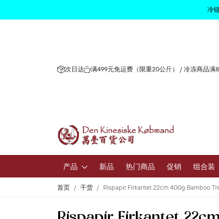
冷链
次日达
满499元免运费（限重20公斤） / 冷冻商品满
产品
新品
热门商品
促销
组合装
首页
干货
Rispapir Firkantet 22cm 400g Bamboo Tr
水果和蔬
Rispapir Firkantet 22
新鲜水果和