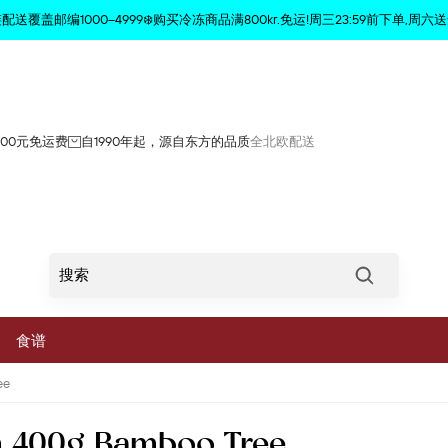
商品已从购物车中删除
配送覆盖邮编1000–4999❄️购买冷冻商品满800kr.免运!周三23:59前下单,周六送
800元免运费
自1990年起，源自东方的品质
全北欧配送
Søg
食谱
ee
菜
cm 400g Bamboo Tree
蔬菜