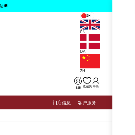
x
达🚚
ZH
EN
DA
ZH
收藏夹
登录
B2B
⻔店信息
客户服务