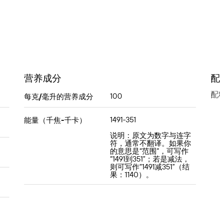
营养成分
配
配
100
每克/毫升的营养成分
1491-351
能量（千焦-千卡）
说明：原文为数字与连字
符，通常不翻译。如果你
的意思是“范围”，可写作
“1491到351”；若是减法，
则可写作“1491减351”（结
果：1140）。