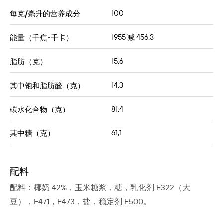
100
每克/毫升的营养成分
1955 减 456.3
能量（千焦-千卡）
15,6
脂肪（克）
14,3
其中饱和脂肪酸（克）
81,4
碳水化合物（克）
61,1
其中糖（克）
配料
配料：椰奶 42%，玉米糖浆，糖，乳化剂 E322（大
豆），E471，E473，盐，稳定剂 E500。