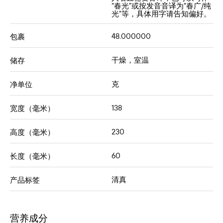
“春光”或按发音音译为“春广/纯
光”等，具体用字请告知偏好。
48.000000
包裹
干燥，室温
储存
克
净单位
138
宽度（毫米）
230
高度（毫米）
60
长度（毫米）
清真
产品标签
营养成分