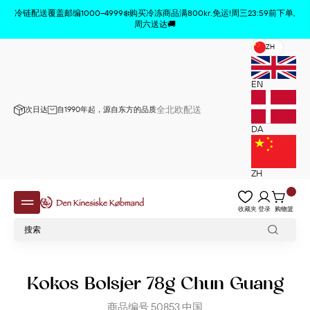
商品已从购物车中删除
x
冷链配送覆盖邮编1000–4999❄️购买冷冻商品满800kr.免运!周三23:59前下单,
周六送达🚚
ZH
EN
全北欧配送
次日达
自1990年起，源自东方的品质
DA
ZH
收藏夹
登录
购物篮
Kokos Bolsjer 78g Chun Guang
商品编号
50853
中国