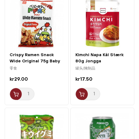
Crispy Ramen Snack
Kimchi Napa Kål Stærk
Wide Original 75g Baby
80g Jongga
Star
零食
罐头/腌制品
kr29.00
kr17.50