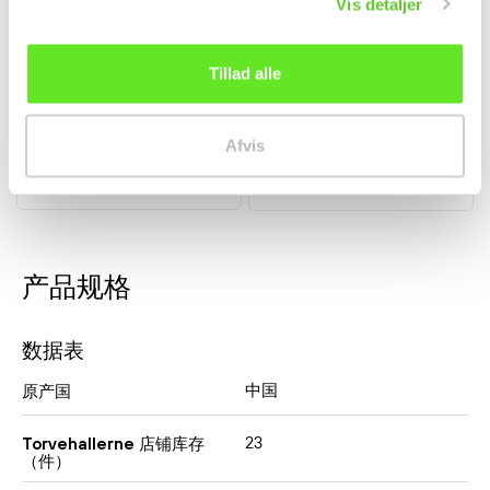
Vis detaljer
Hot Chicken Ramen 2x
Saigon Export Premium
Stærk 140g Samyang
Øl 4,8% 330ml
Tillad alle
面条
饮料
17,95 kr.
kr24.00
从
Afvis
产品规格
数据表
中国
原产国
23
Torvehallerne 店铺库存
（件）