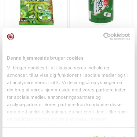
Kiwi Vingummi 107g
Grøn Is Te 300ml Pokka
Kasugai
零食
饮料
kr35.00
kr15.00
Denne hjemmeside bruger cookies
Vi bruger cookies til at tilpasse vores indhold og
annoncer, til at vise dig funktioner til sociale medier og til
at analysere vores trafik. Vi deler også oplysninger om
din brug af vores hjemmeside med vores partnere inden
for sociale medier, annonceringspartnere og
analysepartnere. Vores partnere kan kombinere disse
data med andre oplysninger, du har givet dem, eller som
de har indsamlet fra din brug af deres tjenester.