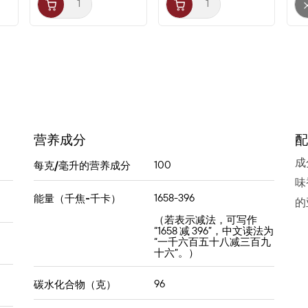
营养成分
配
成
100
每克/毫升的营养成分
味
1658-396
能量（千焦-千卡）
的
（若表示减法，可写作
“1658 减 396”，中文读法为
“一千六百五十八减三百九
十六”。）
96
碳水化合物（克）