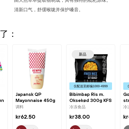
由天然草本提取物制成，具有独特的枇杷原味。
清新口气，舒缓喉咙并保护嗓音。
了：
新品
仅配送⾄邮编1000-4999
Japansk QP
Bibimbap Ris m.
Go
øn
Mayonnaise 450g
Oksekød 300g KFS
st
Kewpie
pa
调料
冷冻食品
冷
kr62.50
kr38.00
k