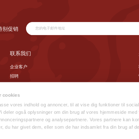
特别促销
联系我们
企业客户
招聘
联系我们
 cookies
passe vores indhold og annoncer, til at vise dig funktioner til socia
 Vi deler også oplysninger om din brug af vores hjemmeside med
 annonceringspartnere og analysepartnere. Vores partnere kan ko
, du har givet dem, eller som de har indsamlet fra din brug af de