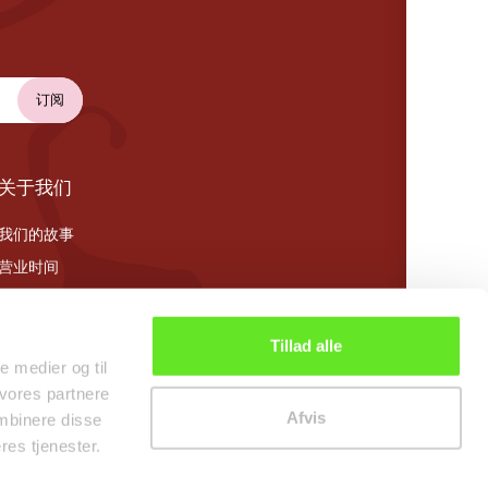
关于我们
我们的故事
营业时间
Cookie 政策
Tillad alle
le medier og til
 vores partnere
Afvis
mbinere disse
res tjenester.
0