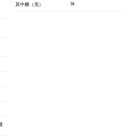
74
其中糖（克）
避