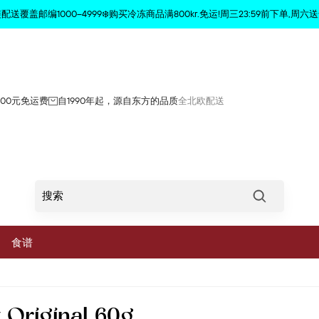
商品已从购物车中删除
配送覆盖邮编1000–4999❄️购买冷冻商品满800kr.免运!周三23:59前下单,周六送
800元免运费
自1990年起，源自东方的品质
全北欧配送
Søg
食谱
菜
 Original 60g
蔬菜