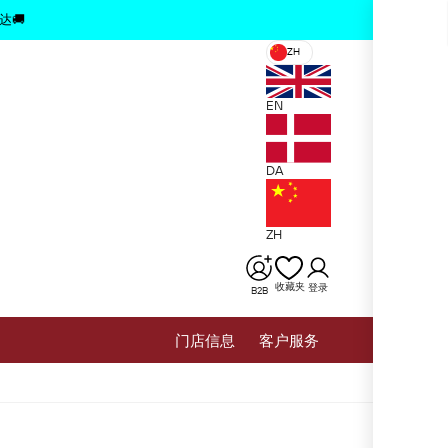
x
达🚚
ZH
EN
DA
ZH
收藏夹
登录
B2B
⻔店信息
客户服务