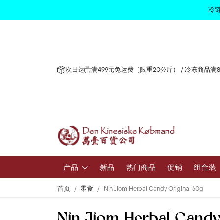
冷链
次日达
满499元免运费（限重20公斤） / 冷冻商品满
产品
新品
热门商品
促销
组合装
首页
零食
Nin Jiom Herbal Candy Original 60g
水果和蔬
Nin Jiom Herbal Candy
新鲜水果和