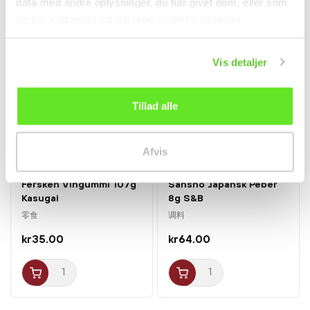
data med andre oplysninger, du har givet dem, eller som
de har indsamlet fra din brug af deres tjenester.
Vis detaljer
Tillad alle
Afvis
Fersken Vingummi 107g
Sansho Japansk Peber
Kasugai
8g S&B
零食
调料
kr35.00
kr64.00