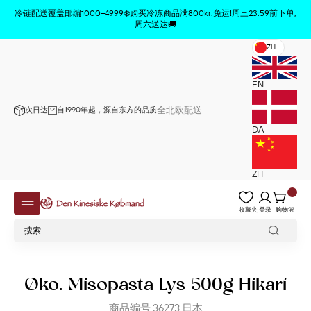
商品已从购物车中删除
x
冷链配送覆盖邮编1000–4999❄️购买冷冻商品满800kr.免运!周三23:59前下单,
周六送达🚚
ZH
EN
全北欧配送
次日达
自1990年起，源自东方的品质
DA
ZH
收藏夹
登录
购物篮
Øko. Misopasta Lys 500g Hikari
商品编号
36273
日本