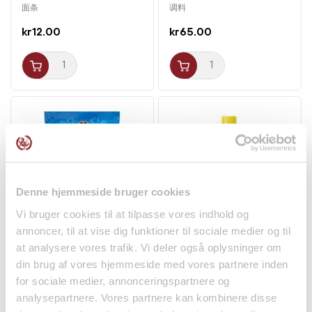
面条
调料
kr12.00
kr65.00
Denne hjemmeside bruger cookies
Vi bruger cookies til at tilpasse vores indhold og
annoncer, til at vise dig funktioner til sociale medier og til
Dalchini Kanelbark 50g
Sort Is Te m. Citron
at analysere vores trafik. Vi deler også oplysninger om
TRS
500ml Oishi
din brug af vores hjemmeside med vores partnere inden
调料
饮料
for sociale medier, annonceringspartnere og
kr18.00
kr19.50
analysepartnere. Vores partnere kan kombinere disse