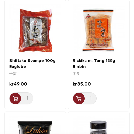
Shiitake Svampe 100g
Riskiks m. Tang 135g
Eaglobe
Binbin
干货
零食
kr49.00
kr35.00