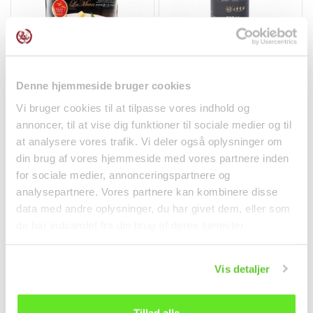
Denne hjemmeside bruger cookies
Laksa La Mian 144g
Sorte Sesamfrø ristede
Prima taste
130g Sanfeng
Vi bruger cookies til at tilpasse vores indhold og
面条
干货
annoncer, til at vise dig funktioner til sociale medier og til
at analysere vores trafik. Vi deler også oplysninger om
kr38.00
kr40.00
din brug af vores hjemmeside med vores partnere inden
for sociale medier, annonceringspartnere og
analysepartnere. Vores partnere kan kombinere disse
data med andre oplysninger, du har givet dem, eller som
de har indsamlet fra din brug af deres tjenester.
Vis detaljer