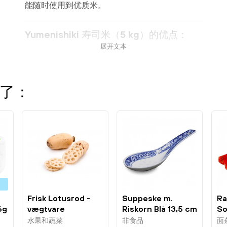
能随时使用到优质米。
Yumenishiki 寿司米（5 kg）的优点：
展开文本
- 纯正的越光（Koshihikari）品种在日本以其光泽
与细腻口感著称。
- 在意大利北部种植，受日本监管，保证高品质和
了：
稳定的种植条件。
- 理想的黏度便于成形制作握寿司（nigiri）、卷寿
司（maki）和饭团（onigiri）。
- 用途广泛，可用于寿司、盖饭/饭碗及其他日本
料理。
- 5 公斤中包——在家庭使用与频繁烹饪之间提供
实用的数量平衡。
9
Frisk Lotusrod -
Suppeske m.
Ra
烹饪说明：
6g
vægtvare
Riskorn Blå 13,5 cm
So
1stk Rice...
Mi
水果和蔬菜
非食品
面
- 将米用冷水彻底清洗，直到洗出的水变清澈。