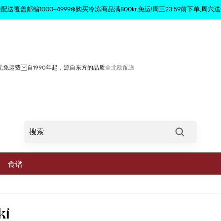
商品已从购物车中删除
配送覆盖邮编1000–4999❄️购买冷冻商品满800kr.免运!周三23:59前下单,周六送
0元免运费
自1990年起，源自东方的品质
全北欧配送
Søg
食谱
菜
ki
蔬菜