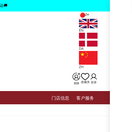
x
达🚚
ZH
EN
DA
ZH
收藏夹
登录
B2B
⻔店信息
客户服务