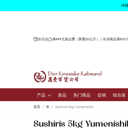
冷链
次日达
满499元免运费（限重20公斤） / 冷冻商品满80
产品
新品
热门商品
促销
组合装
首页
米
Sushiris 5kg Yumenishiki
水果和蔬
Sushiris 5kg Yumenishi
新鲜水果和