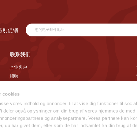
特别促销
联系我们
企业客户
招聘
联系我们
 cookies
passe vores indhold og annoncer, til at vise dig funktioner til socia
 Vi deler også oplysninger om din brug af vores hjemmeside med
 annonceringspartnere og analysepartnere. Vores partnere kan ko
, du har givet dem, eller som de har indsamlet fra din brug af de