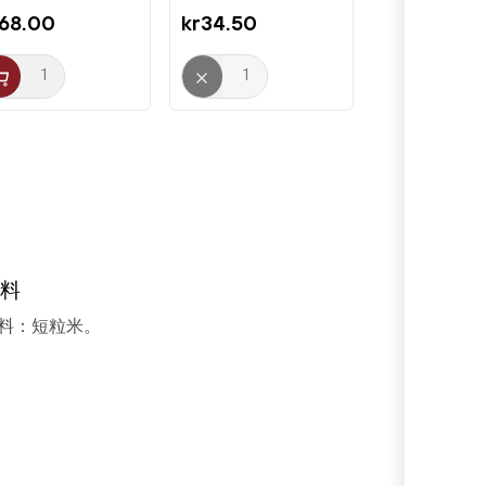
r68.00
kr34.50
料
料：短粒米。