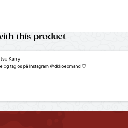
with this product
tsu Karry
ede og tag os på Instagram @dkkoebmand ♡