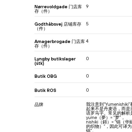
9
Nørrevoldgade 门店库
存（件）
5
Godthåbsvej 店铺库存
（件）
4
Amagerbrogade 门店库
存（件）
0
Lyngby butikslager
(stk)
0
Butik OBG
0
Butik ROS
我注意到“Yumenishiki”
品牌
起来不是丹麦语，而是
语罗马字。常见的解析
yume（夢）= “梦”，
nishiki（錦）= “锦（华
的织物）”，因此可译为
锦”。