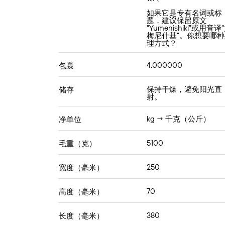
如果它是专有名词或标
题，建议保留原文
“Yumenishiki”或用音译
梅尼什基”。你想要哪种
理方式？
4.000000
包裹
保持干燥，避免阳光直
储存
射。
kg → 千克（公斤）
净单位
5100
毛重（克）
250
宽度（毫米）
70
高度（毫米）
380
长度（毫米）