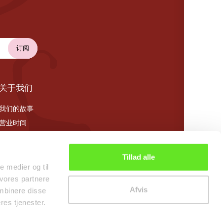
关于我们
我们的故事
营业时间
Cookie 政策
Tillad alle
le medier og til
 vores partnere
Afvis
mbinere disse
res tjenester.
0