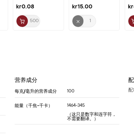
kr0.08
kr15.00
k
- 水与米的比例为 1.5 杯水 对 1 杯米。
- 煮沸后转小火，盖上锅盖小火焖煮约 20 分钟。
- 熄火后盖着静置 10 分钟再盛出。
制作寿司：将煮好的米饭轻轻拌入米醋、砂糖和
少许盐——或使用现成的寿司拌饭料（Sushi
Mix）。
产地与质量
Yumenishiki 米属于日本越光（Koshihikari）品
营养成分
配
种，以其品质和风味著称。为保证既有真实性又
配
100
每克/毫升的营养成分
具可得性，该品种在意大利北部种植，那里土壤
与气候提供了理想的条件。日本的稻米种植技术
1464-345
能量（千焦-千卡）
与欧洲的生长环境相结合，造就了符合制作寿司
（这只是数字和连字符，
不需要翻译。）
对原料要求的优质米。