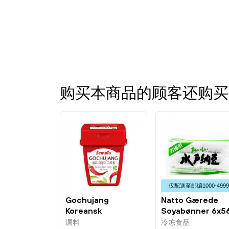
购买本商品的顾客还购买
仅配送⾄邮编1000-499
Gochujang
Natto Gærede
Koreansk
Soyabønner 6x5
Chilipasta Vegan
Tokuyo
调料
冷冻食品