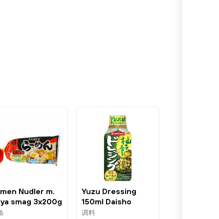
men Nudler m.
Yuzu Dressing
ya smag 3x200g
150ml Daisho
yakoichi
条
调料