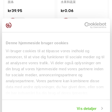
面条
水果和蔬菜
kr39.95
kr0.06
Denne hjemmeside bruger cookies
Vi bruger cookies til at tilpasse vores indhold og
annoncer, til at vise dig funktioner til sociale medier og til
at analysere vores trafik. Vi deler også oplysninger om
din brug af vores hjemmeside med vores partnere inden
for sociale medier, annonceringspartnere og
❄ 通过冷藏运输送达
analysepartnere. Vores partnere kan kombinere disse
Kinesisk Oliven
Kimchi Poggi Hel Kinakål
data med andre oplysninger, du har givet dem, eller som
Tapenade 450g Peng
1kg Jongga
de har indsamlet fra din brug af deres tjenester.
Sheng
罐头/腌制品
冷藏食品
kr50.00
kr99.00
Vis detaljer