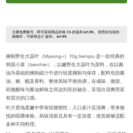
注册免费账号，即可获得商品价格 5% 的返利
kr1.95
。按照你当前的
购物⻋，可获得总计 返利。
kr1.95
.
腌制野生大蒜叶（Myeong-i）70g Sempio 是一款经典的
韩国小菜（banchan），以嫩野生大蒜叶为原料，在以酱
油为基础的腌制卤汁中进行轻度腌制与保存，配料包括酱
油、糖、醋及香料。整体风味平衡协调，在咸味、微甜、
轻微酸味与酱油鲜味之间达到良好融合，呈现出清爽而富
有层次的口感。
叶片质地柔嫩中带有轻微韧性，入口多汁且清爽，带来愉
悦的咀嚼体验。风味清新且具有一定深度，使其能够适配
多种不同料理。