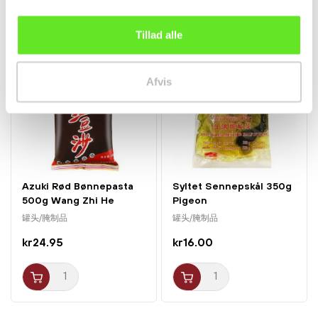
Tillad alle
Afvis
Azuki Rød Bønnepasta
Syltet Sennepskål 350g
500g Wang Zhi He
Pigeon
罐头/腌制品
罐头/腌制品
kr24.95
kr16.00