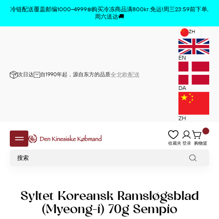
商品已从购物车中删除
x
冷链配送覆盖邮编1000–4999❄️购买冷冻商品满800kr.免运!周三23:59前下单,
周六送达🚚
ZH
EN
次日达
自1990年起，源自东方的品质
全北欧配送
DA
ZH
收藏夹
登录
购物篮
Syltet Koreansk Ramsløgsblad
(Myeong-i) 70g Sempio