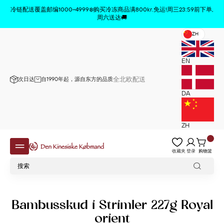
商品已从购物车中删除
x
冷链配送覆盖邮编1000–4999❄️购买冷冻商品满800kr.免运!周三23:59前下单,
周六送达🚚
ZH
EN
全北欧配送
次日达
自1990年起，源自东方的品质
DA
ZH
收藏夹
登录
购物篮
Bambusskud i Strimler 227g Royal
orient