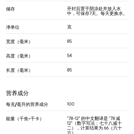
开封后置于阴凉处并放入水
储存
中，可保存7天。每天更换水。
克
净单位
85
宽度（毫米）
54
高度（毫米）
85
长度（毫米）
营养成分
100
每克/毫升的营养成分
"78-12" 的中文翻译是 "78 减
能量（千焦-千卡）
12"（数字写法：七十八减十
二），计算结果为 66（六十
六）。