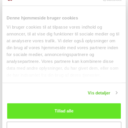
Denne hjemmeside bruger cookies
Vi bruger cookies til at tilpasse vores indhold og
Soyasauce til Suppe
Kokosmælk 400ml Aroy-
annoncer, til at vise dig funktioner til sociale medier og til
860ml Sempio
d
at analysere vores trafik. Vi deler også oplysninger om
调料
罐头/腌制品
din brug af vores hjemmeside med vores partnere inden
kr58.00
kr23.50
for sociale medier, annonceringspartnere og
analysepartnere. Vores partnere kan kombinere disse
data med andre oplysninger, du har givet dem, eller som
de har indsamlet fra din brug af deres tjenester.
Vis detaljer
Tillad alle