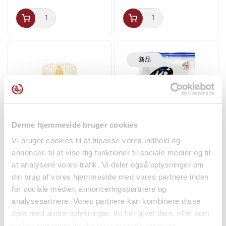
新品
Denne hjemmeside bruger cookies
Vi bruger cookies til at tilpasse vores indhold og
Matcha Piskeris 80
Mælkekaramel 200g
annoncer, til at vise dig funktioner til sociale medier og til
børstehår 1stk
White Rabbit
at analysere vores trafik. Vi deler også oplysninger om
非食品
零食
din brug af vores hjemmeside med vores partnere inden
kr118.00
kr44.00
for sociale medier, annonceringspartnere og
analysepartnere. Vores partnere kan kombinere disse
data med andre oplysninger, du har givet dem, eller som
de har indsamlet fra din brug af deres tjenester.