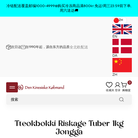
商品已从购物车中删除
x
冷链配送覆盖邮编1000–4999❄️购买冷冻商品满800kr.免运!周三23:59前下单,
周六送达🚚
ZH
EN
次日达
自1990年起，源自东方的品质
全北欧配送
DA
ZH
0
收藏夹
登录
购物篮
Tteokbokki Riskage Tuber 1kg
Jongga