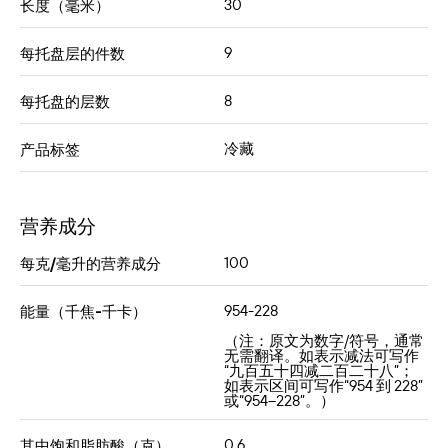
30
长度（毫米）
9
每托盘层的件数
8
每托盘的层数
冷藏
产品标签
营养成分
100
每克/毫升的营养成分
954-228
能量（千焦-千卡）
（注：原文为数字/符号，通常
无需翻译。如表示减法可写作
“九百五十四减二百二十八”；
如表示区间可写作“954 到 228”
或“954–228”。）
0,6
其中饱和脂肪酸（克）