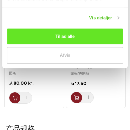
Vis detaljer
Tillad alle
Afvis
5-pak Hot Chicken
Kimchi Napa Kål Stærk
Ramen 2x Stærk
80g Jongga
5x140g...
面条
罐头/腌制品
80,00 kr.
kr17.50
从
产品规格