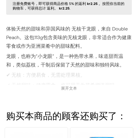
注册免费账号，即可获得商品价格 5% 的返利
kr2.25
。按照你当前的
购物⻋，可获得总计 返利。
kr2.25
.
体验天然的甜味和异国风味的
无核干龙眼
，来自
Double
Peach
。这包113g包含美味的无核龙眼，非常适合作为健康
零食或作为亚洲菜肴中的甜味配料。
龙眼，也称为“小龙眼”，是一种热带水果，味道甜而温
和，类似荔枝，干制后保留了天然的甜味和独特风味。
✔ 无核：方便易食，无需处理果核。
✔ 天然甜味：健康零食，也可用于为菜肴增添甜味。
展开文本
✔ 多用途：适合亚洲甜点、汤品、奶昔和烘焙。
✔ 富含营养：富含抗氧化剂、维生素和矿物质，有助于健
康饮食。
购买本商品的顾客还购买了：
✔ 保质期长：干果可长时间保持新鲜，便于储存。
这种美味的干龙眼既适合做零食也适合烹饪。可用于传统