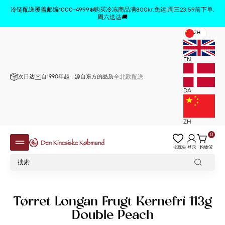
商品已从购物车中删除
x
冷链配送覆盖邮编1000–4999❄️购买冷冻商品满800kr.免运!周三23:59前下单,
周六送达🚚
ZH
EN
次日达
自1990年起，源自东方的品质
全北欧配送
DA
ZH
0
收藏夹
登录
购物篮
Tørret Longan Frugt Kernefri 113g
Double Peach