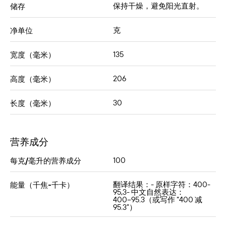
保持干燥，避免阳光直射。
储存
克
净单位
135
宽度（毫米）
206
高度（毫米）
30
长度（毫米）
营养成分
100
每克/毫升的营养成分
翻译结果：- 原样字符：400-
能量（千焦-千卡）
95,3- 中文自然表达：
400−95.3（或写作 “400 减
95.3”）