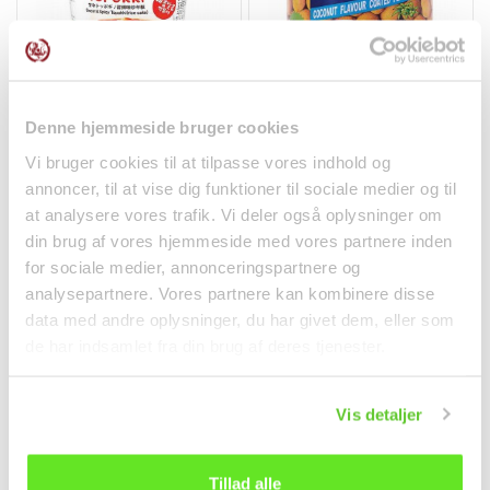
Tteokbokki Sød og
Jordnødder m. Kokos
Stærk Cup 140g Yopokki
185g Khao Shong
Denne hjemmeside bruger cookies
干货
零食
Vi bruger cookies til at tilpasse vores indhold og
annoncer, til at vise dig funktioner til sociale medier og til
kr37.00
kr34.00
at analysere vores trafik. Vi deler også oplysninger om
din brug af vores hjemmeside med vores partnere inden
for sociale medier, annonceringspartnere og
analysepartnere. Vores partnere kan kombinere disse
data med andre oplysninger, du har givet dem, eller som
de har indsamlet fra din brug af deres tjenester.
Vis detaljer
Tillad alle