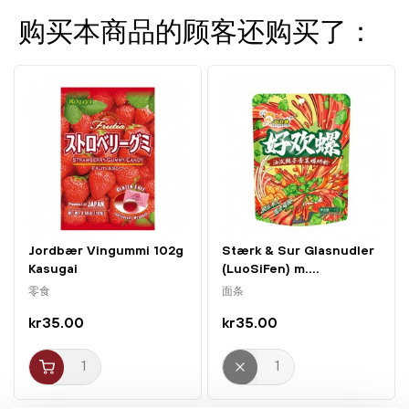
实用的单份大小——适合休闲享用、分享或摆在甜点台上
购买本商品的顾客还购买了：
你知道吗？红豆（也称 azuki）是贯穿整个东亚的流行甜味配
料，从冰淇淋、麻糬到各类烘焙点心都有——在这里你以一
种方便、适合零食的方式享用到它。
Jordbær Vingummi 102g
Stærk & Sur Glasnudler
Kasugai
(LuoSiFen) m....
零食
面条
kr35.00
kr35.00