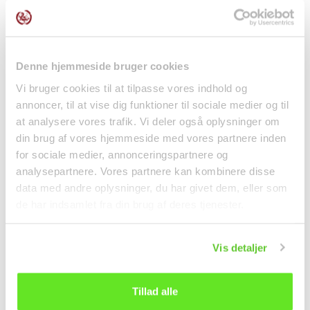
Denne hjemmeside bruger cookies
Vi bruger cookies til at tilpasse vores indhold og
annoncer, til at vise dig funktioner til sociale medier og til
at analysere vores trafik. Vi deler også oplysninger om
din brug af vores hjemmeside med vores partnere inden
Doenjang
5-pak Jin Ramen Spicy
Soyabønnepasta 460g
Instant Nudler 5x120g...
for sociale medier, annonceringspartnere og
Sempio
调料
面条
analysepartnere. Vores partnere kan kombinere disse
data med andre oplysninger, du har givet dem, eller som
kr40.00
kr55.00
de har indsamlet fra din brug af deres tjenester.
Vis detaljer
Tillad alle