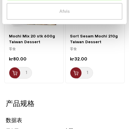
Afvis
Mochi Mix 20 stk 600g
Sort Sesam Mochi 210g
Taiwan Dessert
Taiwan Dessert
零食
零食
kr80.00
kr32.00
产品规格
数据表