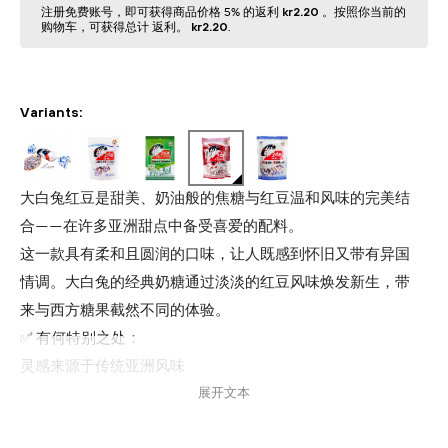
注册免费账号，即可获得商品价格 5% 的返利
kr2.20
。按照你当前的
购物⻋，可获得总计 返利。
kr2.20
.
Variants:
大白兔红豆是甜美、奶油般的焦糖与红豆温和风味的完美结
合——在许多亚洲甜点中备受喜爱的配料。
这一款具有柔和且圆润的口味，让人既感到怀旧又带有异国
情调。大白兔的经典奶糖通过淡淡的红豆风味焕发新生，带
来与西方糖果截然不同的体验。
✅ 有何特别之处：
灵感来源于传统亚洲风味
展开文本
柔和、天然的甜味——非人造成分或过度甜腻
适合想探索新口味体验的你