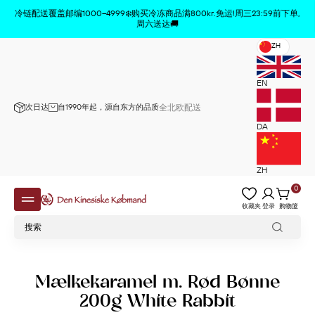
商品已从购物车中删除
x
冷链配送覆盖邮编1000–4999❄️购买冷冻商品满800kr.免运!周三23:59前下单,
周六送达🚚
ZH
EN
次日达
自1990年起，源自东方的品质
全北欧配送
DA
ZH
0
收藏夹
登录
购物篮
Mælkekaramel m. Rød Bønne
200g White Rabbit