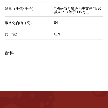
"1786-427" 翻译为中文是 "1786
能量（千焦-千卡）
减 427"（等于 1359）。
84
碳水化合物（克）
0,71
盐（克）
配料