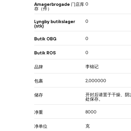
0
Amagerbrogade 门店库
存（件）
0
Lyngby butikslager
(stk)
0
Butik OBG
0
Butik ROS
李锦记
品牌
2,000000
包裹
开封后请置于干燥、阴
储存
处保存。
8000
净重
克
净单位