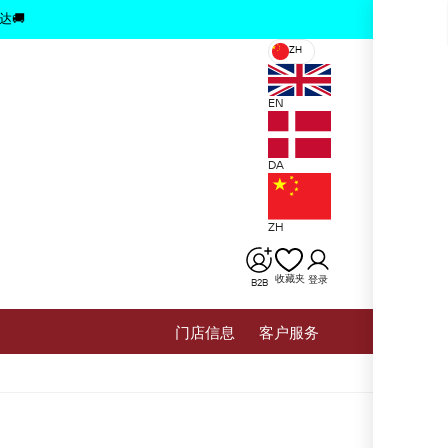
x
达🚚
ZH
EN
DA
ZH
收藏夹
登录
B2B
⻔店信息
客户服务