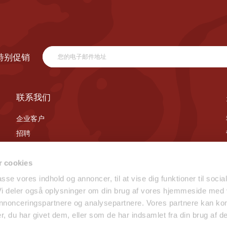
特别促销
联系我们
企业客户
招聘
联系我们
 cookies
passe vores indhold og annoncer, til at vise dig funktioner til socia
 Vi deler også oplysninger om din brug af vores hjemmeside med
 annonceringspartnere og analysepartnere. Vores partnere kan ko
, du har givet dem, eller som de har indsamlet fra din brug af de