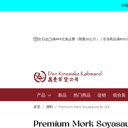
冷链
次日达
满499元免运费（限重20公斤） / 冷冻商品满80
产品
新品
热门商品
促销
组合装
首页
调料
Premium Mørk Soyasauce 8L LKK
水果和蔬
Premium Mørk Soyasau
新鲜水果和