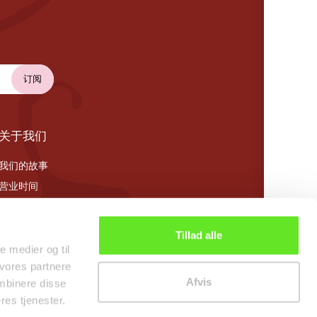
关于我们
我们的故事
营业时间
Cookie 政策
Tillad alle
le medier og til
 vores partnere
Afvis
mbinere disse
res tjenester.