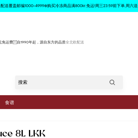
商品已从购物车中删除
配送覆盖邮编1000–4999❄️购买冷冻商品满800kr.免运!周三23:59前下单,周六送
0元免运费
自1990年起，源自东方的品质
全北欧配送
Søg
食谱
菜
ce 8L LKK
蔬菜