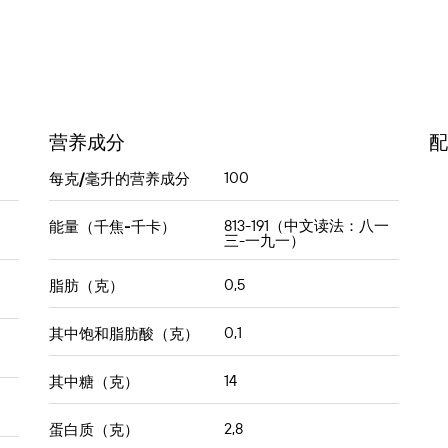
营养成分
配
100
每克/毫升的营养成分
813-191（中文读法：八一
能量（千焦-千卡）
三-一九一）
0,5
脂肪（克）
0,1
其中饱和脂肪酸（克）
14
其中糖（克）
2,8
蛋白质（克）