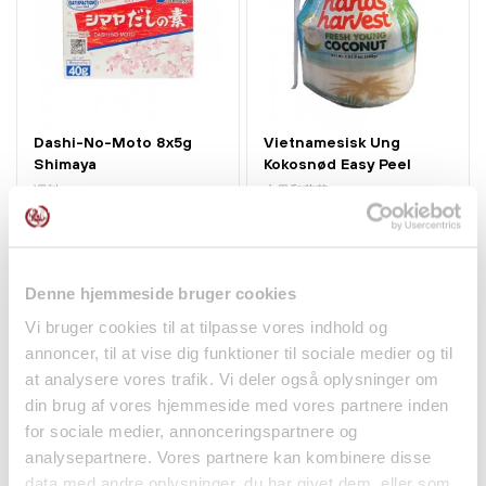
Dashi-No-Moto 8x5g
Vietnamesisk Ung
Shimaya
Kokosnød Easy Peel
1stk...
调料
水果和蔬菜
kr26.00
kr36.95
Denne hjemmeside bruger cookies
Vi bruger cookies til at tilpasse vores indhold og
annoncer, til at vise dig funktioner til sociale medier og til
at analysere vores trafik. Vi deler også oplysninger om
din brug af vores hjemmeside med vores partnere inden
for sociale medier, annonceringspartnere og
analysepartnere. Vores partnere kan kombinere disse
data med andre oplysninger, du har givet dem, eller som