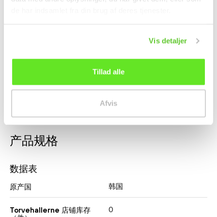
de har indsamlet fra din brug af deres tjenester.
Majssirup 700g Chung
Mochi Bubble Milk Tea
Jung One
210g Taiwan Dessert
Vis detaljer
调料
零食
kr38.00
kr32.00
Tillad alle
Afvis
产品规格
数据表
韩国
原产国
0
Torvehallerne 店铺库存