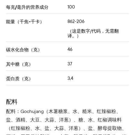
100
每克/毫升的营养成分
862-206
能量（千焦-千卡）
（这是数字/代码，无需翻
译。）
46
碳水化合物（克）
37
其中糖（克）
3,4
蛋白质（克）
配料
配料：Gochujang（木薯糖浆、水、糙米、红辣椒粉、
盐、酒精、大豆、大蒜、洋葱）、糖、水、红椒调味料
（红辣椒粉、水、盐、大蒜、洋葱）、盐、酵母提取物、