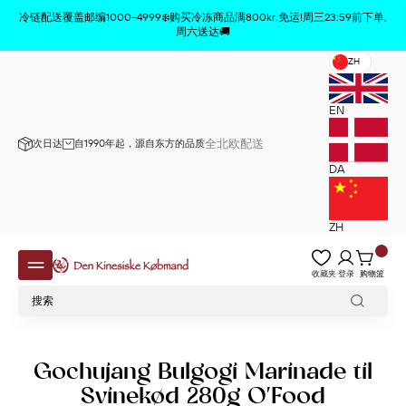
商品已从购物车中删除
x
冷链配送覆盖邮编1000–4999❄️购买冷冻商品满800kr.免运!周三23:59前下单,
周六送达🚚
ZH
EN
全北欧配送
次日达
自1990年起，源自东方的品质
DA
ZH
收藏夹
登录
购物篮
Gochujang Bulgogi Marinade til
Svinekød 280g O'Food