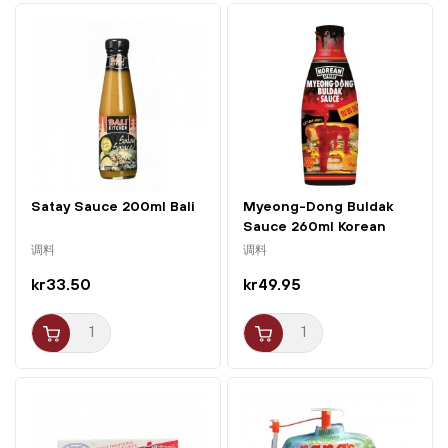
Satay Sauce 200ml Bali
Myeong-Dong Buldak
Sauce 260ml Korean
Street
调料
调料
kr33.50
kr49.95