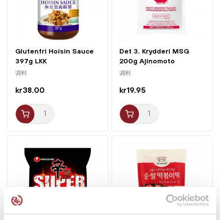
Glutenfri Hoisin Sauce
Det 3. Krydderi MSG
397g LKK
200g Ajinomoto
调料
调料
kr38.00
kr19.95