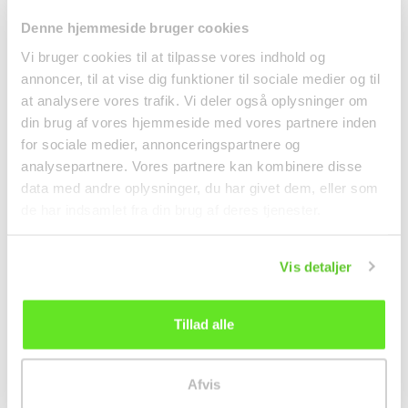
❄ 通过冷藏运输送达
Denne hjemmeside bruger cookies
Shin Red Ramyun Super
Tteokbokki / Topokki
Spicy 120g Nongshim
Tuber 500g Jongga
Vi bruger cookies til at tilpasse vores indhold og
面条
冷藏食品
annoncer, til at vise dig funktioner til sociale medier og til
16,95 kr.
kr49.50
at analysere vores trafik. Vi deler også oplysninger om
从
din brug af vores hjemmeside med vores partnere inden
for sociale medier, annonceringspartnere og
analysepartnere. Vores partnere kan kombinere disse
data med andre oplysninger, du har givet dem, eller som
de har indsamlet fra din brug af deres tjenester.
Vis detaljer
Tillad alle
Kokos Karamel Sauce
Pani Puri (Gol-Gappa)
Afvis
200g Nature´s Charm
Bolde 200g ASHOKA