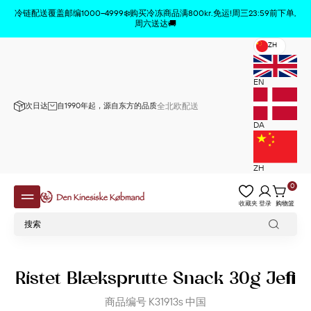
商品已从购物车中删除
x
冷链配送覆盖邮编1000–4999❄️购买冷冻商品满800kr.免运!周三23:59前下单,
周六送达🚚
ZH
EN
次日达
自1990年起，源自东方的品质
全北欧配送
DA
ZH
0
收藏夹
登录
购物篮
Ristet Blæksprutte Snack 30g Jefi
商品编号
K31913s
中国