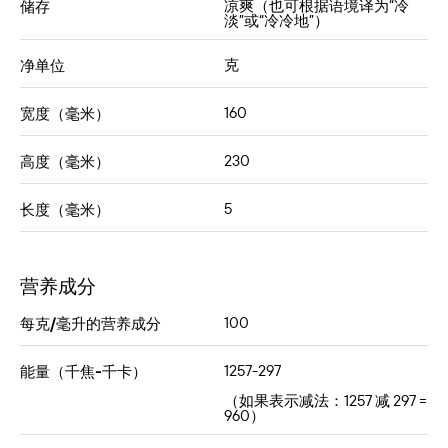
凉爽（也可根据语境译为“冷
储存
淡”或“冷冷地”）
克
净单位
160
宽度（毫米）
230
高度（毫米）
5
长度（毫米）
营养成分
100
每克/毫升的营养成分
1257-297
能量（千焦-千卡）
（如果表示减法：1257 减 297 =
960）