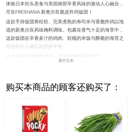
体验日本街头美食与美国南部辛香风味的激动人心融合，
尽在
FRESHASIA 新奥尔良脆皮炸鸡饭团
！
这款手持饭团将松软、完美煮熟的寿司米与
香脆炸鸡
以地
道的
新奥尔良风味腌料调味
。包裹在香气十足的海苔中，
这款饭团在
辛香多汁的鸡肉、软糯的米饭与酥脆的海苔
之
间达到令人难以抗拒的平衡。
✔
辛香多汁的脆炸鸡块
– 外脆内嫩的美妙对比
展开文本
✔ 简便快捷的烹调 – 几分钟即可食用，适合作为快速小吃
或清淡餐点
✔ 冷冻保存以保持最大新鲜度 – 可冷冻保存，食用前易于
购买本商品的顾客还购买了：
加热
饭团（Onigiri）是受欢迎的日本小吃，以其实用的三角形
外形以及将简单食材组合成味觉炸弹的能力而闻名。
无论作为正餐的一部分还是独立小吃，这款饭团都能满足
对亚洲与美式风味的渴望。