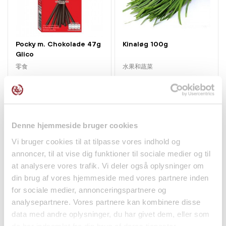
立即订购，品尝日本饭团与新奥尔良辛香料理的独特风味
融合 – 一口尽享！ 🍙🔥
烹饪说明：
Pocky m. Chokolade 47g
Kinaløg 100g
Glico
各类电器功率不同，以下仅为参考。务必将产品加热至热
零食
水果和蔬菜
气腾腾且完全熟透；用微波炉取出时小心热蒸汽。
kr17.00
kr20.95
微波炉：
从冷冻状态在 800W 下加热 1.5 分钟。
从冷冻状态在 1700W 下加热 40 秒。
Denne hjemmeside bruger cookies
Vi bruger cookies til at tilpasse vores indhold og
新品
annoncer, til at vise dig funktioner til sociale medier og til
at analysere vores trafik. Vi deler også oplysninger om
din brug af vores hjemmeside med vores partnere inden
for sociale medier, annonceringspartnere og
analysepartnere. Vores partnere kan kombinere disse
data med andre oplysninger, du har givet dem, eller som
仅配送⾄邮编1000-4999
de har indsamlet fra din brug af deres tjenester.