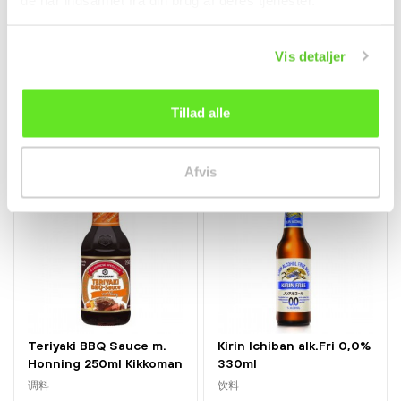
Nori Wasabi Furikake
Oyaki Japansk Fyldt
drys til ris m. Tang &...
bolle m....
调料
冷冻食品
Vis detaljer
kr44.95
kr84.95
Tillad alle
Afvis
Teriyaki BBQ Sauce m.
Kirin Ichiban alk.Fri 0,0%
Honning 250ml Kikkoman
330ml
调料
饮料