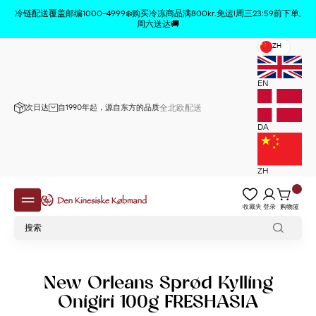
商品已从购物车中删除
x
冷链配送覆盖邮编1000–4999❄️购买冷冻商品满800kr.免运!周三23:59前下单,
周六送达🚚
ZH
EN
次日达
自1990年起，源自东方的品质
全北欧配送
DA
ZH
收藏夹
登录
购物篮
New Orleans Sprød Kylling
Onigiri 100g FRESHASIA