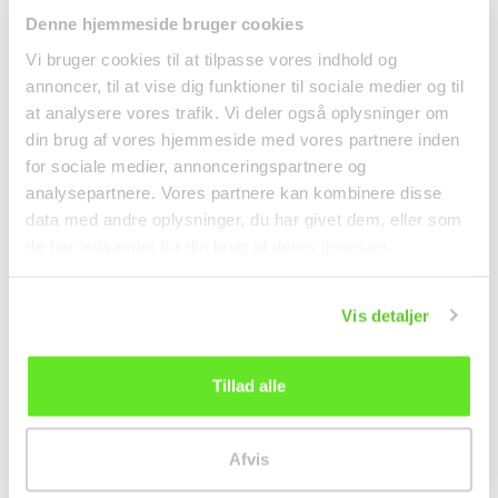
的一部分被使用。这一点进一步体现了人参烈酒在韩国文
Denne hjemmeside bruger cookies
化中所代表的品质象征与仪式性饮用地位。
Vi bruger cookies til at tilpasse vores indhold og
annoncer, til at vise dig funktioner til sociale medier og til
at analysere vores trafik. Vi deler også oplysninger om
din brug af vores hjemmeside med vores partnere inden
for sociale medier, annonceringspartnere og
analysepartnere. Vores partnere kan kombinere disse
data med andre oplysninger, du har givet dem, eller som
de har indsamlet fra din brug af deres tjenester.
Vis detaljer
产品规格
Tillad alle
数据表
Afvis
韩国
原产国