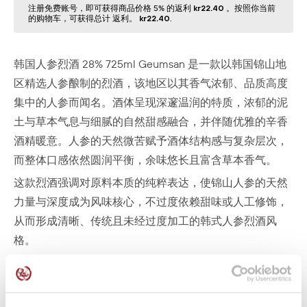
注册免费账号，即可获得商品价格 5% 的返利
kr22.40
。按照你当前
的购物⻋，可获得总计 返利。
kr22.40
.
韩国人参烈酒 28% 725ml Geumsan 是一款以韩国锦山地
区精选人参酿制的烈酒，该地区以其香气浓郁、品质高度
集中的人参而闻名。酒体呈现深邃温润的特质，浓郁的泥
土与草本气息与细腻的自然甜感融合，并伴随优雅的辛香
酒精暖意。人参的天然微苦赋予酒体结构感与复杂层次，
而整体口感依然圆润平衡，余味悠长且富含草本香气。
这款烈酒强调对原料本质的纯粹表达，使锦山人参的天然
力量与深度成为风味核心，不过度依赖甜味或人工修饰，
从而形成清晰、传统且未经过度加工的韩式人参烈酒风
格。
该产品属于韩国人参烈酒体系中的一类，其历史上曾出现
在韩国官方餐饮文化与国际交流场合，例如2000年首尔举
办的 ASEM 峰会相关宴会中，人参烈酒作为传统敬酒文化