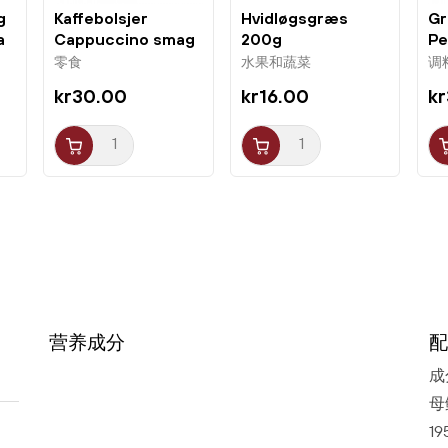
g
Kaffebolsjer
Hvidløgsgræs
Gr
a
Cappuccino smag
200g
Pe
175g KopiKo
Ya
零食
水果和蔬菜
调
kr30.00
kr16.00
kr
营养成分
配
成分
母
1