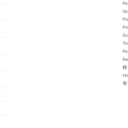
Po
G
P
Pi
S
T
Po
R
根
H
有