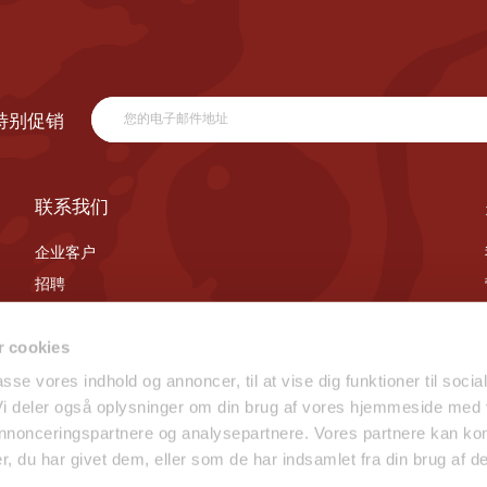
特别促销
联系我们
企业客户
招聘
联系我们
 cookies
passe vores indhold og annoncer, til at vise dig funktioner til socia
 Vi deler også oplysninger om din brug af vores hjemmeside med
 annonceringspartnere og analysepartnere. Vores partnere kan ko
, du har givet dem, eller som de har indsamlet fra din brug af de