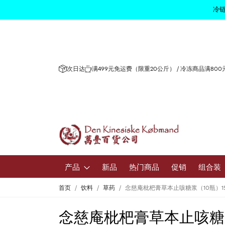
冷链
次日达
满499元免运费（限重20公斤） / 冷冻商品满80
产品
新品
热门商品
促销
组合装
首页
饮料
草药
念慈庵枇杷膏草本止咳糖浆（10瓶）1
水果和蔬
念慈庵枇杷膏草本止咳糖浆
新鲜水果和