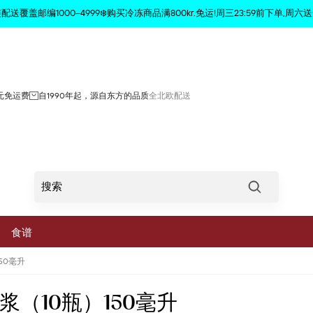
商品已从购物车中删除
配送覆盖邮编1000–4999❄️购买冷冻商品满800kr.免运!周三23:59前下单,周六送
0元免运费
自1990年起，源自东方的品质
全北欧配送
Søg
食谱
50毫升
菜
（10瓶）150毫升
蔬菜