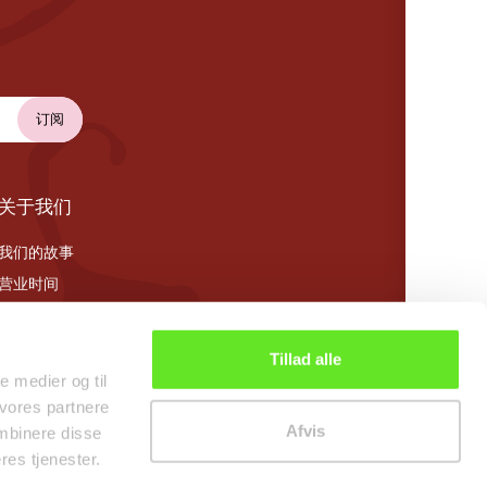
关于我们
我们的故事
营业时间
Cookie 政策
Tillad alle
le medier og til
 vores partnere
Afvis
mbinere disse
res tjenester.