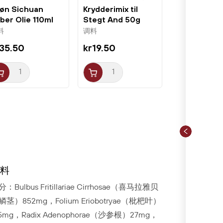
øn Sichuan
Krydderimix til
ber Olie 110ml
Stegt And 50g
omazi
Lobo
料
调料
35.50
kr19.50
料
：Bulbus Fritillariae Cirrhosae（喜马拉雅贝
鳞茎）852mg，Folium Eriobotryae（枇杷叶）
95mg，Radix Adenophorae（沙参根）27mg，