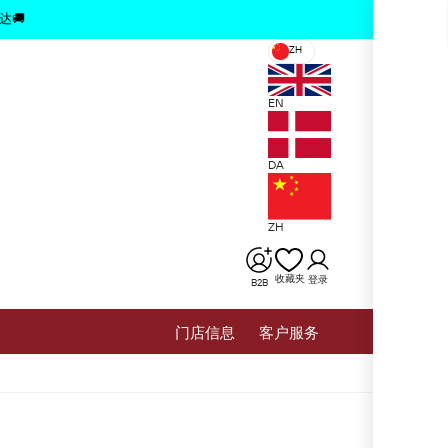
x
达🚚
ZH
EN
DA
ZH
收藏夹
登录
B2B
⻔店信息
客户服务