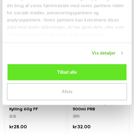
面条
干货
din brug af vores hjemmeside med vores partnere inden
for sociale medier, annonceringspartnere og
12,00 kr.
kr35.00
从
analysepartnere. Vores partnere kan kombinere disse
data med andre oplysninger, du har givet dem, eller som
de har indsamlet fra din brug af deres tjenester.
Vis detaljer
Tillad alle
Afvis
Tom Yum Nudler m.
Lys og Tynd Soyasauce
Kylling 60g FF
500ml PRB
面条
调料
kr28.00
kr32.00