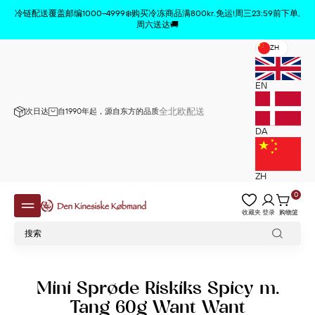
商品已从购物车中删除
x
冷链配送覆盖邮编1000–4999❄️购买冷冻商品满800kr.免运!周三23:59前下单,
周六送达🚚
ZH
EN
全北欧配送
次日达
自1990年起，源自东方的品质
DA
ZH
0
收藏夹
登录
购物篮
Mini Sprøde Riskiks Spicy m.
Tang 60g Want Want