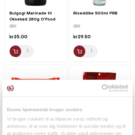
Bulgogi Marinade til
Riseddike 500ml PRB
Oksekød 280g O'Food
调料
调料
kr25.00
kr29.50
Denne hjemmeside bruger cookies
Vi bruger cookies til at tilpasse vores indhold og
Ramen m. Sesam 100g
Jujube Kinesiske Røde
annoncer, til at vise dig funktioner til sociale medier og til
Nissin
Dadler 200g Eaglobe
at analysere vores trafik. Vi deler også oplysninger om