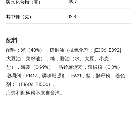
49,7
碳水化合物（克）
12,8
其中糖（克）
配料
配料：米（48%），棕榈油（抗氧化剂：[E306, E392]、
大豆油、菜籽油），糖，酱油（水、大豆、小麦、
盐），海藻（0.99%），马铃薯淀粉，辣椒粉（0.3%），
增稠剂：E1412，调味增强剂：E621，盐，酵母粉，着色
剂：（E160c, E150c）。
海藻和辣椒粉不来自台湾。