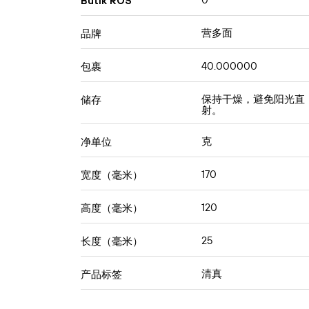
0
Butik ROS
营多⾯
品牌
40.000000
包裹
保持干燥，避免阳光直
储存
射。
克
净单位
170
宽度（毫米）
120
高度（毫米）
25
长度（毫米）
清真
产品标签