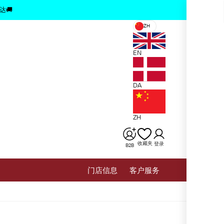
x
达🚚
ZH
EN
DA
ZH
收藏夹
登录
B2B
⻔店信息
客户服务