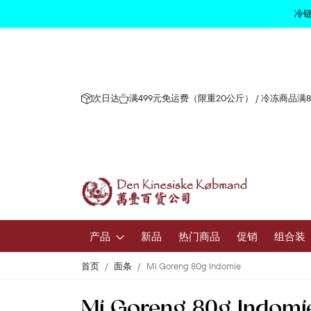
冷链
次日达
满499元免运费（限重20公斤） / 冷冻商品满
产品
新品
热门商品
促销
组合装
首页
面条
Mi Goreng 80g Indomie
水果和蔬
Mi Goreng 80g Indomi
新鲜水果和