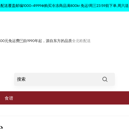
商品已从购物车中删除
配送覆盖邮编1000–4999❄️购买冷冻商品满800kr.免运!周三23:59前下单,周六送
800元免运费
自1990年起，源自东方的品质
全北欧配送
Søg
食谱
菜
e
蔬菜