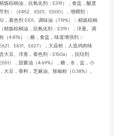
精炼棕榈油，抗氧化剂：E319），食盐，酸度
节剂：（E452、E501、E500），增稠剂：
412，着色剂 E101。调味油（7.19%）：精炼棕榈
（精炼棕榈油，抗氧化剂：E319），洋葱。调
粉（4.81%）：糖，食盐，味道增强剂：
E621、E631、E627），大蒜粉，人造鸡肉味
含大豆、洋葱，着色剂：E150a），抗结剂
E551），甜酱油（4.69%），糖，水，盐，小
，大豆，香料，芝麻油。辣椒粉（0.38%）。