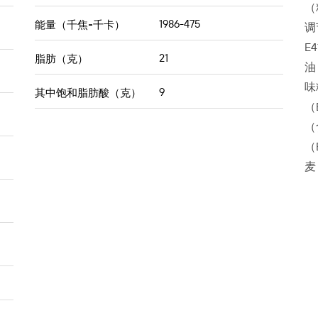
（
1986-475
能量（千焦-千卡）
调
E
21
脂肪（克）
油
味
9
其中饱和脂肪酸（克）
（
（
（
麦