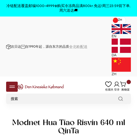
商品已从购物车中删除
x
冷链配送覆盖邮编1000–4999❄️购买冷冻商品满800kr.免运!周三23:59前下单,
周六送达🚚
ZH
EN
次日达
自1990年起，源自东方的品质
全北欧配送
DA
ZH
收藏夹
登录
购物篮
Modnet Hua Tiao Risvin 640 ml
QinTa