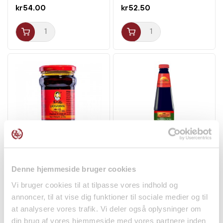
kr54.00
kr52.50
Ristet Chili Olie m.
Vegetarisk Østerssauce
Jordnødder 275g Lao...
m. Svampe 510g LKK
Denne hjemmeside bruger cookies
调料
调料
Vi bruger cookies til at tilpasse vores indhold og
kr43.95
kr35.00
annoncer, til at vise dig funktioner til sociale medier og til
at analysere vores trafik. Vi deler også oplysninger om
din brug af vores hjemmeside med vores partnere inden