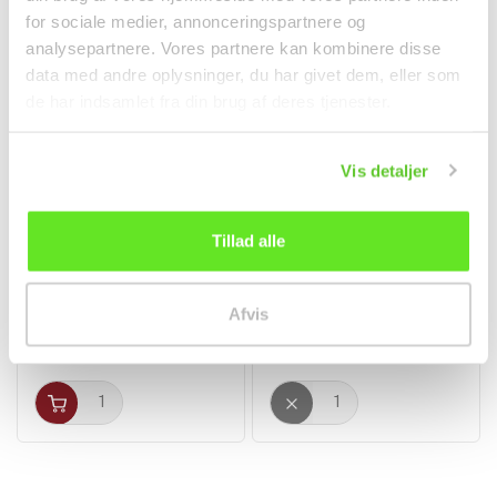
for sociale medier, annonceringspartnere og
analysepartnere. Vores partnere kan kombinere disse
data med andre oplysninger, du har givet dem, eller som
de har indsamlet fra din brug af deres tjenester.
Vis detaljer
Tillad alle
Premium Mørk
Wokske Rund 46-50cm L
Soyasauce 500ml LKK
1stk Jade Temple
调料
非食品
Afvis
kr38.00
kr148.00