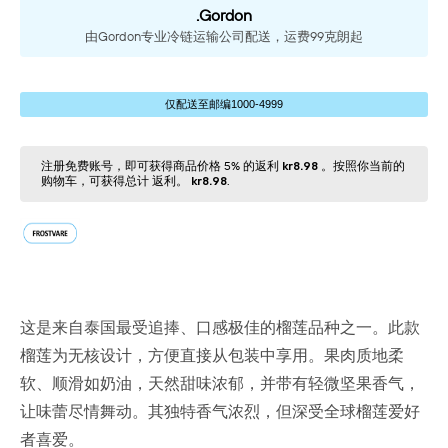
.Gordon
由Gordon专业冷链运输公司配送，运费99克朗起
仅配送⾄邮编1000-4999
注册免费账号，即可获得商品价格 5% 的返利
kr8.98
。按照你当前的
购物⻋，可获得总计 返利。
kr8.98
.
这是来自泰国最受追捧、口感极佳的榴莲品种之一。此款
榴莲为无核设计，方便直接从包装中享用。果肉质地柔
软、顺滑如奶油，天然甜味浓郁，并带有轻微坚果香气，
让味蕾尽情舞动。其独特香气浓烈，但深受全球榴莲爱好
者喜爱。