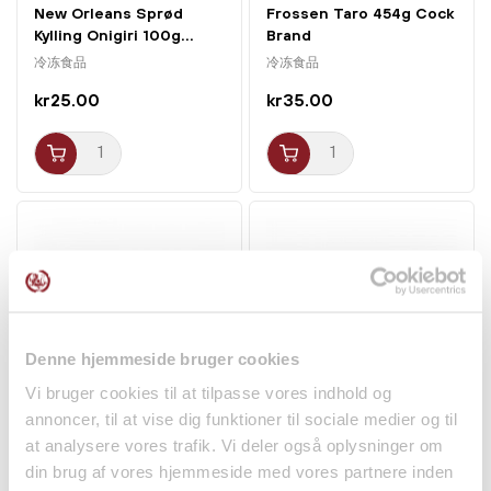
New Orleans Sprød
Frossen Taro 454g Cock
Kylling Onigiri 100g...
Brand
冷冻食品
冷冻食品
kr25.00
kr35.00
Denne hjemmeside bruger cookies
Vi bruger cookies til at tilpasse vores indhold og
仅配送⾄邮编1000-4999
annoncer, til at vise dig funktioner til sociale medier og til
Krabbekød på dåse 170g
Lotusrod i skiver 500g
at analysere vores trafik. Vi deler også oplysninger om
Ambition
Asian Choice
din brug af vores hjemmeside med vores partnere inden
罐头/腌制品
冷冻食品