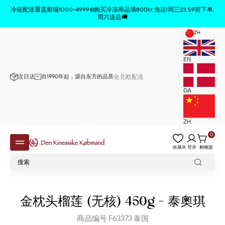
商品已从购物车中删除
x
冷链配送覆盖邮编1000–4999❄️购买冷冻商品满800kr.免运!周三23:59前下单,
周六送达🚚
ZH
EN
次日达
自1990年起，源自东方的品质
全北欧配送
DA
ZH
0
收藏夹
登录
购物篮
金枕头榴莲 (无核) 450g – 泰奧琪
商品编号
F63373
泰国