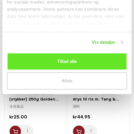
for sociale medier, annonceringspartnere og
kr32.50
kr35.00
analysepartnere. Vores partnere kan kombinere disse
data med andre oplysninger, du har givet dem, eller som
de har indsamlet fra din brug af deres tjenester.
Vis detaljer
Tillad alle
Afvis
仅配送⾄邮编1000-4999
Frosne Pandan Blade
Nori Wasabi Furikake
(stykker) 250g Golden...
drys til ris m. Tang &...
冷冻食品
调料
kr25.00
kr44.95