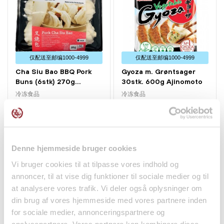
醋或辣椒油享用。
制作方法：
往平底锅中倒入3大勺油并加热。放入7-8个
冷冻饺子，煎约7分钟，直到所有面均呈金黄色。
仅配送⾄邮编1000-4999
仅配送⾄邮编1000-4999
Cha Siu Bao BBQ Pork
Gyoza m. Grøntsager
Buns (6stk) 270g...
30stk. 600g Ajinomoto
冷冻食品
冷冻食品
kr49.00
kr84.95
Denne hjemmeside bruger cookies
Vi bruger cookies til at tilpasse vores indhold og
annoncer, til at vise dig funktioner til sociale medier og til
at analysere vores trafik. Vi deler også oplysninger om
din brug af vores hjemmeside med vores partnere inden
for sociale medier, annonceringspartnere og
analysepartnere. Vores partnere kan kombinere disse