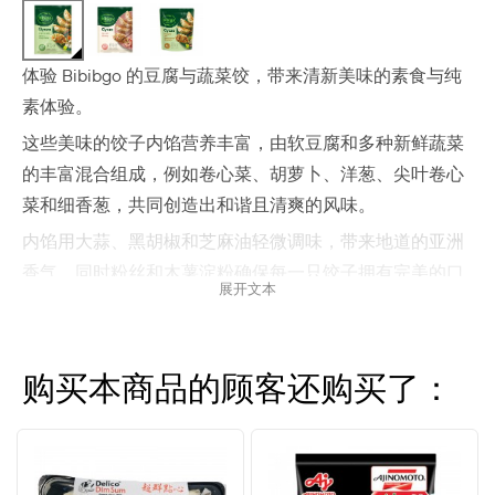
体验 Bibibgo 的豆腐与蔬菜饺，带来清新美味的素食与纯
素体验。
这些美味的饺子内馅营养丰富，由软豆腐和多种新鲜蔬菜
的丰富混合组成，例如卷心菜、胡萝卜、洋葱、尖叶卷心
菜和细香葱，共同创造出和谐且清爽的风味。
内馅用大蒜、黑胡椒和芝麻油轻微调味，带来地道的亚洲
香气，同时粉丝和木薯淀粉确保每一只饺子拥有完美的口
展开文本
感。
Bibibgo 豆腐蔬菜饺是素食者以及所有想要无肉健康美味
替代品的理想选择。
购买本商品的顾客还购买了：
它们易于且多样化地烹饪——可以在平底锅中煎至酥脆、蒸
熟以获得更柔软的口感，或油炸以得到额外的酥脆。
可作为主菜、小吃或配菜食用，搭配喜欢的蘸料如酱油、