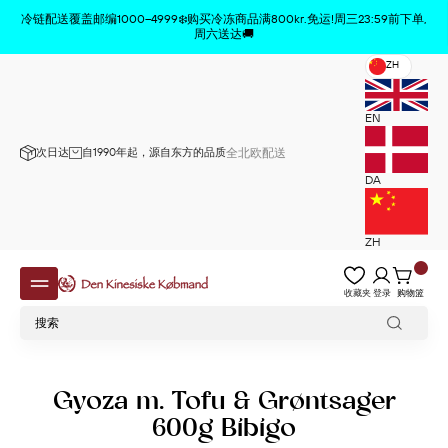
商品已从购物车中删除
x
冷链配送覆盖邮编1000–4999❄️购买冷冻商品满800kr.免运!周三23:59前下单,
周六送达🚚
ZH
EN
次日达
自1990年起，源自东方的品质
全北欧配送
DA
ZH
收藏夹
登录
购物篮
Gyoza m. Tofu & Grøntsager
600g Bibigo