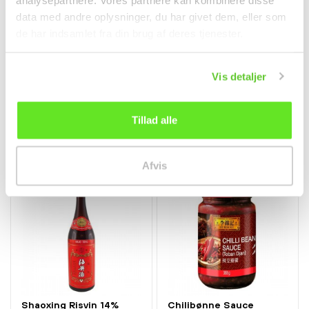
data med andre oplysninger, du har givet dem, eller som
仅配送⾄邮编1000-4999
de har indsamlet fra din brug af deres tjenester.
Øko. Peanutbutter
Siu Mai m. Svinekød
Smooth 500g BioAsia
48stk Mei Sum
Vis detaljer
调料
冷冻食品
kr65.00
kr148.00
Tillad alle
Afvis
Shaoxing Risvin 14%
Chilibønne Sauce