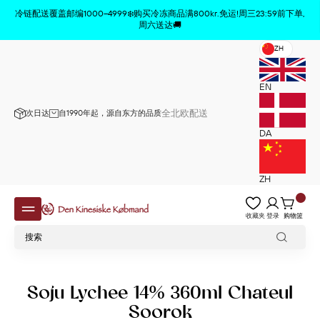
商品已从购物车中删除
x
冷链配送覆盖邮编1000–4999❄️购买冷冻商品满800kr.免运!周三23:59前下单,
周六送达🚚
ZH
EN
全北欧配送
次日达
自1990年起，源自东方的品质
DA
ZH
收藏夹
登录
购物篮
Soju Lychee 14% 360ml Chateul
Soorok