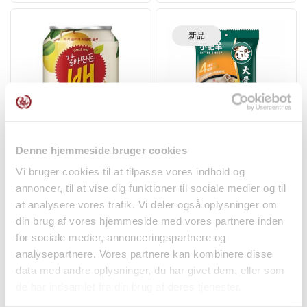
新品
Pære Drik 238ml Haitai
小肥羊火锅汤底‑大骨浓汤
Denne hjemmeside bruger cookies
150克 Little Sheep
Vi bruger cookies til at tilpasse vores indhold og
饮料
调料
annoncer, til at vise dig funktioner til sociale medier og til
kr16.50
kr45.95
at analysere vores trafik. Vi deler også oplysninger om
din brug af vores hjemmeside med vores partnere inden
for sociale medier, annonceringspartnere og
analysepartnere. Vores partnere kan kombinere disse
data med andre oplysninger, du har givet dem, eller som
de har indsamlet fra din brug af deres tjenester.