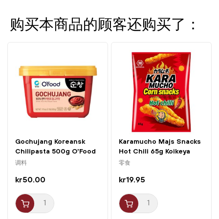
泰式咖喱、寿司和炒菜。作为甜点则尤其适合搭配水果派
或以荔枝为主的甜品。
购买本商品的顾客还购买了：
Chateul Soorok 以其品质与工艺闻名，传统与创新在此交
汇。采用天然原料与精细的蒸馏工艺，带来真实而精致的
烧酒体验，口感轻盈、清脆且清爽——适合各种场合。
Gochujang Koreansk
Karamucho Majs Snacks
Chilipasta 500g O'Food
Hot Chili 65g Koikeya
调料
零食
kr50.00
kr19.95