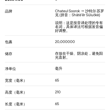
Chateul Soorok → 沙特尔·苏罗
品牌
克 (拼音：Shātè'ěr Sūluōkè)
说明：这是按音译处理的专有
名词，具体译法可根据发音偏
好调整。
20,000000
包裹
存放在干燥、阴凉处，避免阳
储存
光直射。
毫升
净单位
65
宽度（毫米）
210
高度（毫米）
65
长度（毫米）