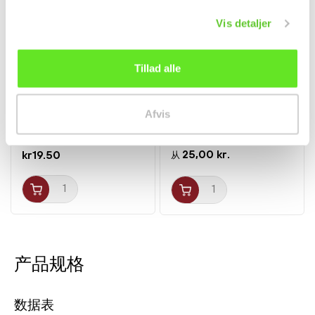
Vis detaljer
Tillad alle
Nudelcup m. Seafood
Chang Classic Øl 5%
120g Kailo
320ml
Afvis
面条
饮料
25,00 kr.
kr19.50
从
产品规格
数据表