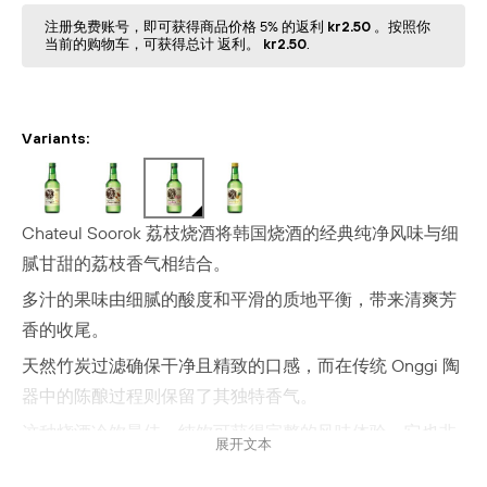
注册免费账号，即可获得商品价格 5% 的返利
kr2.50
。按照你
当前的购物⻋，可获得总计 返利。
kr2.50
.
Variants:
Chateul Soorok 荔枝烧酒将韩国烧酒的经典纯净风味与细
腻甘甜的荔枝香气相结合。
多汁的果味由细腻的酸度和平滑的质地平衡，带来清爽芳
香的收尾。
天然竹炭过滤确保干净且精致的口感，而在传统 Onggi 陶
器中的陈酿过程则保留了其独特香气。
这种烧酒冷饮最佳，纯饮可获得完整的风味体验。它也非
展开文本
常适合用于鸡尾酒，或搭配亚洲风味菜肴，如韩式烧烤、