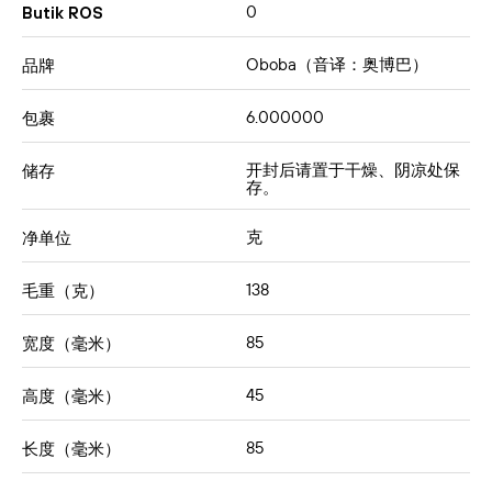
0
Butik ROS
Oboba（音译：奥博巴）
品牌
6.000000
包裹
开封后请置于干燥、阴凉处保
储存
存。
克
净单位
138
毛重（克）
85
宽度（毫米）
45
高度（毫米）
85
长度（毫米）