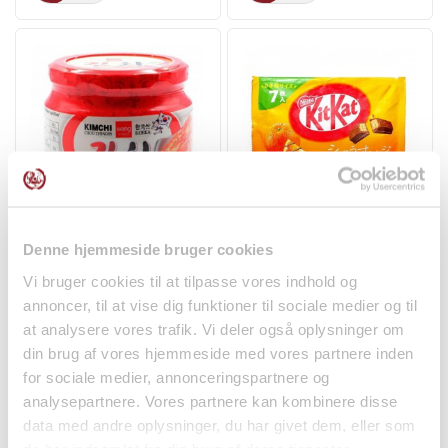
Kimchi Vegansk i Glas
Kit Kat Mini Chokolade
Denne hjemmeside bruger cookies
410g Wang
Appelsin 7x11,6g Nestlé
罐头/腌制品
零食
Vi bruger cookies til at tilpasse vores indhold og
annoncer, til at vise dig funktioner til sociale medier og til
kr72.50
kr58.00
at analysere vores trafik. Vi deler også oplysninger om
din brug af vores hjemmeside med vores partnere inden
for sociale medier, annonceringspartnere og
analysepartnere. Vores partnere kan kombinere disse
data med andre oplysninger, du har givet dem, eller som