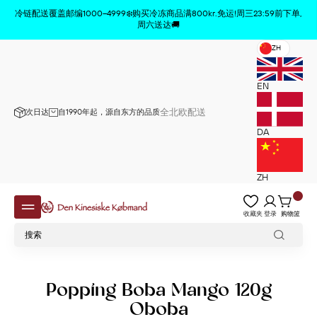
商品已从购物车中删除
x
冷链配送覆盖邮编1000–4999❄️购买冷冻商品满800kr.免运!周三23:59前下单,
周六送达🚚
ZH
EN
全北欧配送
次日达
自1990年起，源自东方的品质
DA
ZH
收藏夹
登录
购物篮
Popping Boba Mango 120g
Oboba