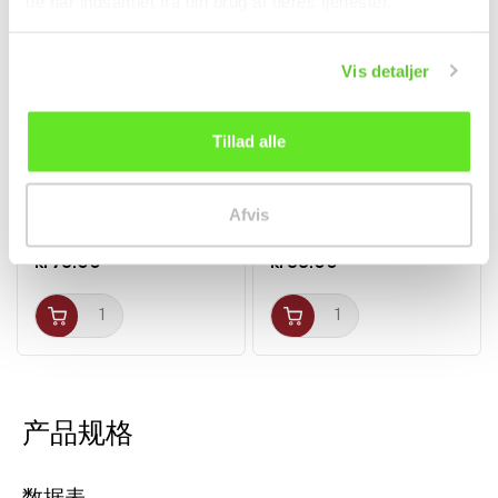
de har indsamlet fra din brug af deres tjenester.
Vis detaljer
Tillad alle
Lavsaltet Soyasauce 1L
Riskiks m. Kokos 150g
Yamasa
Binbin
Afvis
调料
零食
kr76.00
kr35.00
产品规格
数据表