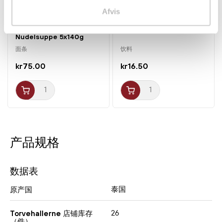
Afvis
5-pak Chapaghetti
Pære Drik 238ml Haitai
Nudelsuppe 5x140g
Nongshim
面条
饮料
kr75.00
kr16.50
产品规格
数据表
泰国
原产国
26
Torvehallerne 店铺库存
（件）