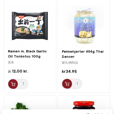
Ramen m. Black Garlic
Palmehjerter 454g Thai
Oil Tonkotsu 100g
Dancer
Nissin
面条
罐头/腌制品
12,00 kr.
kr34.95
从