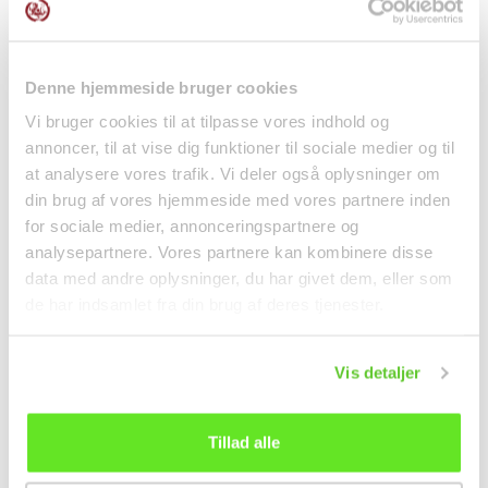
Denne hjemmeside bruger cookies
Vi bruger cookies til at tilpasse vores indhold og
Koriander 50g
Hoisin Sauce 397g LKK
annoncer, til at vise dig funktioner til sociale medier og til
at analysere vores trafik. Vi deler også oplysninger om
水果和蔬菜
调料
din brug af vores hjemmeside med vores partnere inden
kr25.00
kr38.00
for sociale medier, annonceringspartnere og
analysepartnere. Vores partnere kan kombinere disse
data med andre oplysninger, du har givet dem, eller som
de har indsamlet fra din brug af deres tjenester.
Vis detaljer
Tillad alle