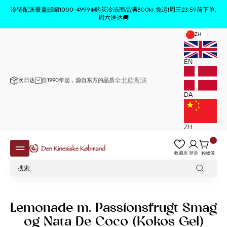
商品已从购物车中删除
x
冷链配送覆盖邮编1000–4999❄️购买冷冻商品满800kr.免运!周三23:59前下单,
周六送达🚚
ZH
EN
全北欧配送
次日达
自1990年起，源自东方的品质
DA
ZH
收藏夹
登录
购物篮
Lemonade m. Passionsfrugt Smag
og Nata De Coco (Kokos Gel)