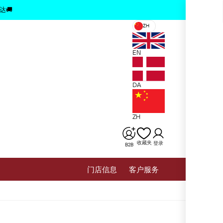
x
达🚚
ZH
EN
DA
ZH
收藏夹
登录
B2B
⻔店信息
客户服务