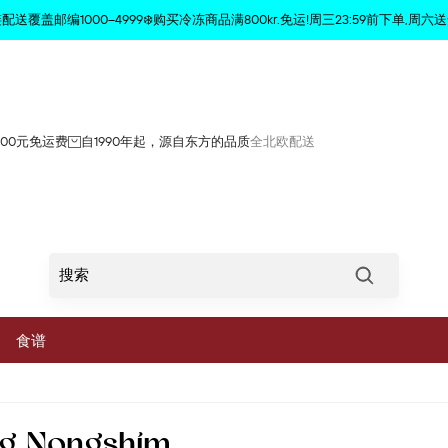
商品已从购物车中删除
配送覆盖邮编1000–4999❄️购买冷冻商品满800kr.免运!周三23:59前下单,周六送
800元免运费
自1990年起，源自东方的品质
全北欧配送
Søg
食谱
菜
5g Nongshim
蔬菜