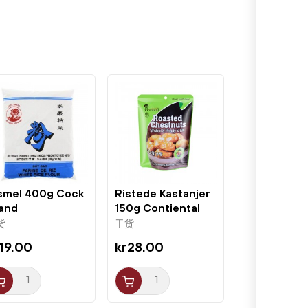
smel 400g Cock
Ristede Kastanjer
and
150g Contiental
Gourmet
货
干货
19.00
kr28.00