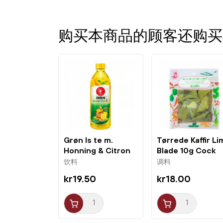
购买本商品的顾客还购买
Grøn Is te m.
Tørrede Kaffir Li
Honning & Citron
Blade 10g Cock
500ml Oishi
Brand
饮料
调料
kr19.50
kr18.00