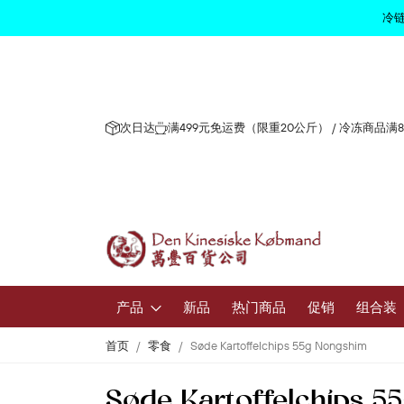
冷链
次日达
满499元免运费（限重20公斤） / 冷冻商品满
产品
新品
热门商品
促销
组合装
首页
零食
Søde Kartoffelchips 55g Nongshim
水果和蔬
Søde Kartoffelchips 5
新鲜水果和