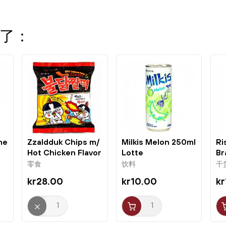
了：
me
Zzaldduk Chips m/
Milkis Melon 250ml
Ri
Hot Chicken Flavor
Lotte
Br
120g...
零食
饮料
干
kr28.00
kr10.00
kr