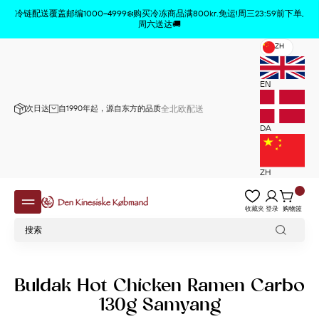
商品已从购物车中删除
x
冷链配送覆盖邮编1000–4999❄️购买冷冻商品满800kr.免运!周三23:59前下单,
周六送达🚚
ZH
EN
次日达
自1990年起，源自东方的品质
全北欧配送
DA
ZH
收藏夹
登录
购物篮
Buldak Hot Chicken Ramen Carbo
130g Samyang