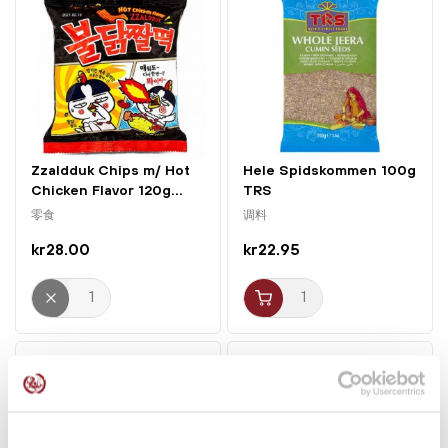
者。
准备方法：
1. 将面条加入600ml沸水中，煮5分钟。
2. 将水倒出，只保留约8汤匙的汤汁。
3. 加入酱料和调味粉。
Zzaldduk Chips m/ Hot
Hele Spidskommen 100g
4. 搅拌均匀后即可享用。
Chicken Flavor 120g...
TRS
零食
调料
kr28.00
kr22.95