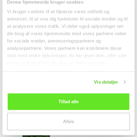
Denne hjemmeside bruger cookies
Vi bruger cookies til at tilpasse vores indhold og
annoncer, til at vise dig funktioner til sociale medier og til
at analysere vores trafik. Vi deler også oplysninger om
Tsingtao Øl 4,7% 330ml
Choco Pie Grøn Te
din brug af vores hjemmeside med vores partnere inden
Tsingtao (26b)
(12stk) 336g Lotte
for sociale medier, annonceringspartnere og
饮料
零食
analysepartnere. Vores partnere kan kombinere disse
kr19.50
kr59.95
data med andre oplysninger, du har givet dem, eller som
de har indsamlet fra din brug af deres tjenester.
Vis detaljer
新品
Tillad alle
Afvis