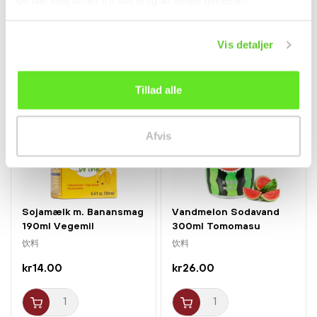
de har indsamlet fra din brug af deres tjenester.
kr16.00
kr75.00
Vis detaljer
Tillad alle
新品
Afvis
Sojamælk m. Banansmag
Vandmelon Sodavand
190ml Vegemil
300ml Tomomasu
饮料
饮料
kr14.00
kr26.00