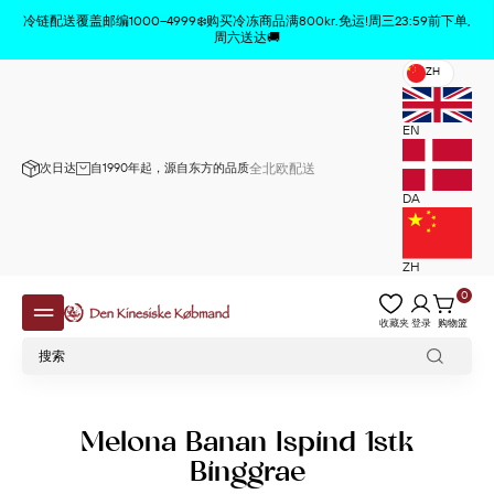
商品已从购物车中删除
x
冷链配送覆盖邮编1000–4999❄️购买冷冻商品满800kr.免运!周三23:59前下单,
周六送达🚚
ZH
EN
次日达
自1990年起，源自东方的品质
全北欧配送
DA
ZH
0
收藏夹
登录
购物篮
Melona Banan Ispind 1stk
Binggrae