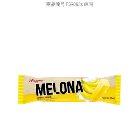
商品编号
F59883s
韩国