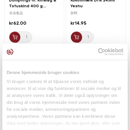
Tofuskind 400 g...
Yeshu
冷冻食品
饮料
kr62.00
kr14.95
新品
Denne hjemmeside bruger cookies
Vi bruger cookies til at tilpasse vores indhold og
annoncer, til at vise dig funktioner til sociale medier og til
at analysere vores trafik. Vi deler også oplysninger om
仅配送⾄邮编1000-4999
din brug af vores hjemmeside med vores partnere inden
Peeling Soft Candy
Gyoza Mandu m. Kimchi
for sociale medier, annonceringspartnere og
Ananas 75g Cokoc (26a)
540g Allgroo
analysepartnere. Vores partnere kan kombinere disse
零食
冷冻食品
data med andre oplysninger, du har givet dem, eller som