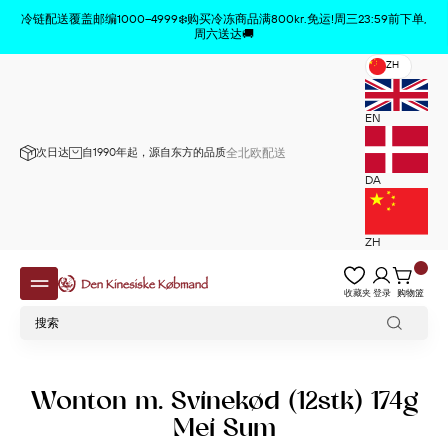
商品已从购物车中删除
x
冷链配送覆盖邮编1000–4999❄️购买冷冻商品满800kr.免运!周三23:59前下单,
周六送达🚚
ZH
EN
次日达
自1990年起，源自东方的品质
全北欧配送
DA
ZH
收藏夹
登录
购物篮
Wonton m. Svinekød (12stk) 174g
Mei Sum