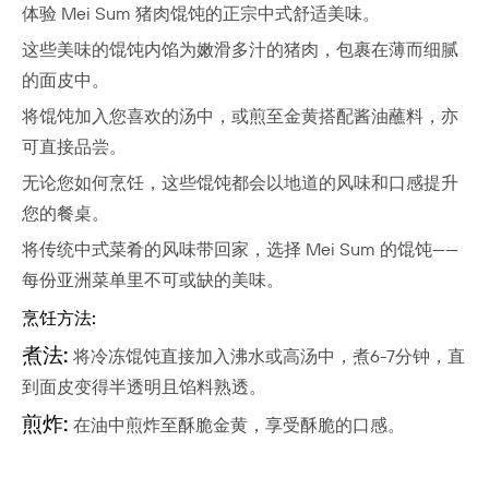
体验 Mei Sum 猪肉馄饨的正宗中式舒适美味。
这些美味的馄饨内馅为嫩滑多汁的猪肉，包裹在薄而细腻
的面皮中。
将馄饨加入您喜欢的汤中，或煎至金黄搭配酱油蘸料，亦
可直接品尝。
无论您如何烹饪，这些馄饨都会以地道的风味和口感提升
您的餐桌。
将传统中式菜肴的风味带回家，选择 Mei Sum 的馄饨——
每份亚洲菜单里不可或缺的美味。
烹饪方法:
煮法:
 将冷冻馄饨直接加入沸水或高汤中，煮6-7分钟，直
到面皮变得半透明且馅料熟透。
煎炸:
 在油中煎炸至酥脆金黄，享受酥脆的口感。