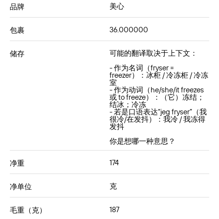
美⼼
品牌
36.000000
包裹
可能的翻译取决于上下文：
储存
- 作为名词（fryser =
freezer）：冰柜 / 冷冻柜 / 冷冻
室
- 作为动词（he/she/it freezes
或 to freeze）：（它）冻结；
结冰；冷冻
- 若是口语表达“jeg fryser”（我
很冷/在发抖）：我冷 / 我冻得
发抖
你是想哪一种意思？
174
净重
克
净单位
187
毛重（克）