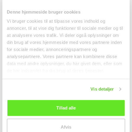
Denne hjemmeside bruger cookies
Vi bruger cookies til at tilpasse vores indhold og
annoncer, til at vise dig funktioner til sociale medier og til
at analysere vores trafik. Vi deler også oplysninger om
din brug af vores hjemmeside med vores partnere inden
仅配送⾄邮编1000-4999
for sociale medier, annonceringspartnere og
analysepartnere. Vores partnere kan kombinere disse
Hoisin Sauce 455ml
Gyoza m. Svinekød og
Flying Goose
Grøntsager 600g Bibigo
data med andre oplysninger, du har givet dem, eller som
调料
冷冻食品
de har indsamlet fra din brug af deres tjenester.
kr39.00
kr79.95
Vis detaljer
Tillad alle
Afvis