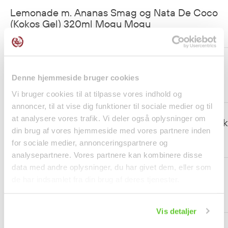
Lemonade m. Ananas Smag og Nata De Coco
(Kokos Gel) 320ml Mogu Mogu
1 x
kr14.44
Lemonade m. Litchi Smag og Nata De Coco
Denne hjemmeside bruger cookies
(Kokos Gel) 320ml Mogu Mogu
1 x
kr14.44
Vi bruger cookies til at tilpasse vores indhold og
annoncer, til at vise dig funktioner til sociale medier og til
at analysere vores trafik. Vi deler også oplysninger om
Lemonade m. Drue Smag og Nata De Coco (Kok
din brug af vores hjemmeside med vores partnere inden
Gel) 320ml Mogu Mogu
for sociale medier, annonceringspartnere og
1 x
kr14.44
analysepartnere. Vores partnere kan kombinere disse
data med andre oplysninger, du har givet dem, eller som
Lemonade m. Melon Smag og Nata De Coco
de har indsamlet fra din brug af deres tjenester.
(Kokos Gel) 320ml Mogu Mogu
1 x
kr14.44
Vis detaljer