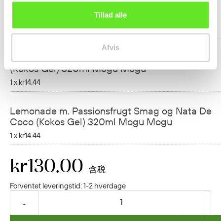
Lemonade m. Solbær Smag og Nata De Coco
(Kokos Gel) 320ml Mogu Mogu
Tillad alle
1 x
kr14.44
Afvis
Lemonade m. Hindbær Smag og Nata De Coco
(Kokos Gel) 320ml Mogu Mogu
1 x
kr14.44
Lemonade m. Passionsfrugt Smag og Nata De
Coco (Kokos Gel) 320ml Mogu Mogu
1 x
kr14.44
kr130.00
含税
Forventet leveringstid: 1-2 hverdage