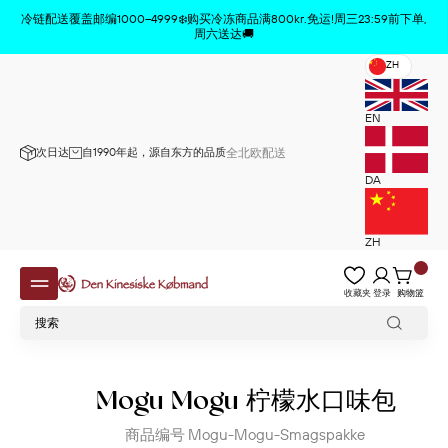
商品已从购物车中删除
x
冷链配送覆盖邮编1000–4999❄️购买冷冻商品满800kr.免运!周三23:59前下单,
周六送达🚚
ZH
EN
次日达
自1990年起，源自东方的品质
全北欧配送
DA
ZH
收藏夹
登录
购物篮
Mogu Mogu 柠檬水口味包
商品编号
Mogu-Mogu-Smagspakke