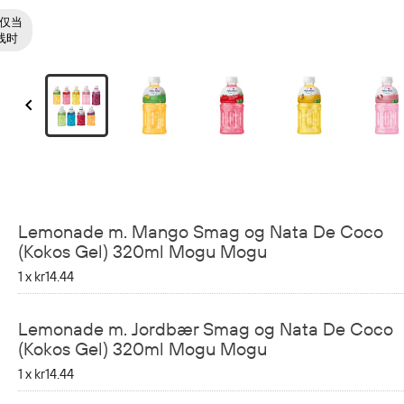
仅当
线时

Lemonade m. Mango Smag og Nata De Coco
(Kokos Gel) 320ml Mogu Mogu
1 x
kr14.44
Lemonade m. Jordbær Smag og Nata De Coco
(Kokos Gel) 320ml Mogu Mogu
1 x
kr14.44