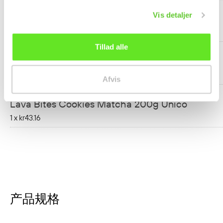
Vis detaljer
Oreo Cookies Matcha Is Smag 97g
1 x
kr25.18
Tillad alle
Matcha Grøn Te Pulver 80g THS
1 x
kr40.46
Afvis
Lava Bites Cookies Matcha 200g Unico
1 x
kr43.16
产品规格