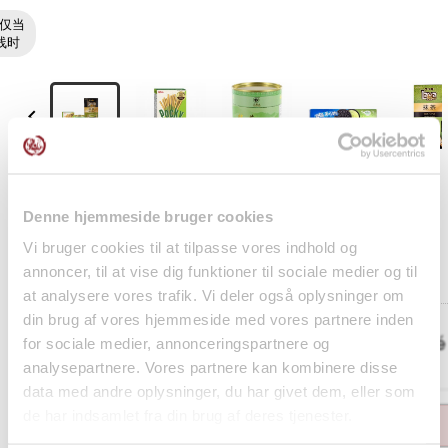
仅当
线时

Denne hjemmeside bruger cookies
Vi bruger cookies til at tilpasse vores indhold og
Pocky m. Matcha Grøn Te 35g Glico
annoncer, til at vise dig funktioner til sociale medier og til
1 x
kr15.29
at analysere vores trafik. Vi deler også oplysninger om
din brug af vores hjemmeside med vores partnere inden
Kit Kat Mini Double Matcha 11stk (124,3g) Nestlé
for sociale medier, annonceringspartnere og
analysepartnere. Vores partnere kan kombinere disse
1 x
kr53.91
data med andre oplysninger, du har givet dem, eller som
de har indsamlet fra din brug af deres tjenester.
This product is out of stock.