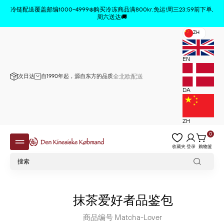
商品已从购物车中删除
x
冷链配送覆盖邮编1000–4999❄️购买冷冻商品满800kr.免运!周三23:59前下单,
周六送达🚚
ZH
EN
次日达
自1990年起，源自东方的品质
全北欧配送
DA
ZH
0
收藏夹
登录
购物篮
抹茶爱好者品鉴包
商品编号
Matcha-Lover