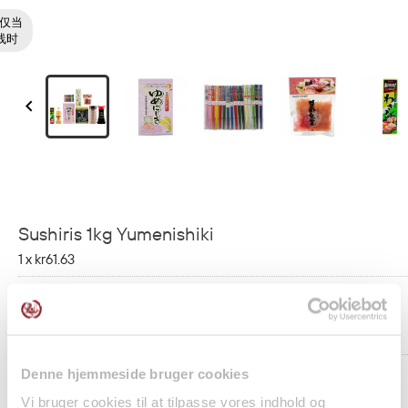
仅当
线时

Sushiris 1kg Yumenishiki
1 x
kr61.63
Riseddike 500ml Mizkan
1 x
kr52.57
Denne hjemmeside bruger cookies
Sushi Nori Tang Guld Hel 10bl JH Food
Vi bruger cookies til at tilpasse vores indhold og