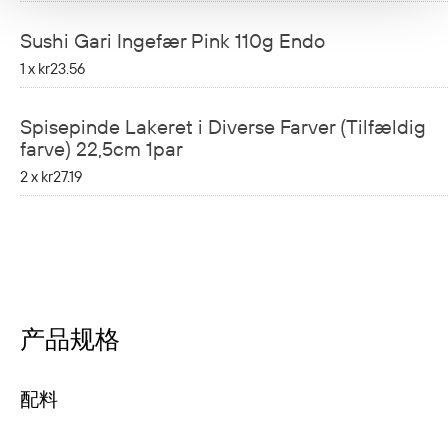
Sushi Gari Ingefær Pink 110g Endo
1 x
kr23.56
Spisepinde Lakeret i Diverse Farver (Tilfældig
farve) 22,5cm 1par
2 x
kr27.19
产品规格
配料