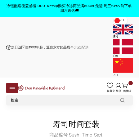
商品已从购物车中删除
x
冷链配送覆盖邮编1000–4999❄️购买冷冻商品满800kr.免运!周三23:59前下单,
周六送达🚚
ZH
EN
次日达
自1990年起，源自东方的品质
全北欧配送
DA
ZH
收藏夹
登录
购物篮
寿司时间套装
商品编号
Sushi-Time-Sæt