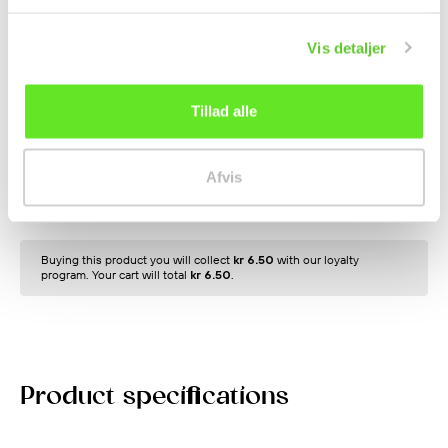
kr 130.00
Tax included
Vis detaljer
Expected delivery time: 1-2 work days
Tillad alle
Add to cart
Afvis
Buying this product you will collect
kr 6.50
with our loyalty
program. Your cart will total
kr 6.50
.
Product specifications